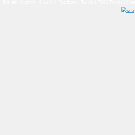
Kontakt
|
Inzerce
|
O webu
|
Facebook
|
Twitter
|
RSS
|
Trends
|
Obs