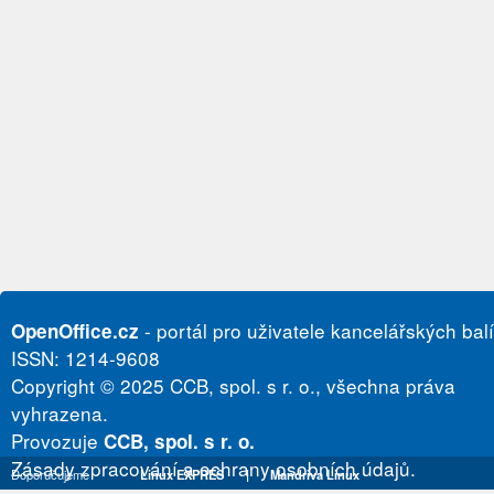
- portál pro uživatele kancelářských bal
OpenOffice.cz
ISSN: 1214-9608
Copyright © 2025 CCB, spol. s r. o., všechna práva
vyhrazena.
Provozuje
CCB, spol. s r. o.
Zásady zpracování a ochrany osobních údajů.
Doporučujeme
Linux EXPRES
|
Mandriva Linux