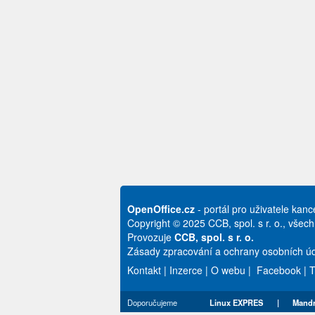
OpenOffice.cz
- portál pro uživatele kan
Copyright © 2025 CCB, spol. s r. o., všec
Provozuje
CCB, spol. s r. o.
Zásady zpracování a ochrany osobních úd
Kontakt
|
Inzerce
|
O webu
|
Facebook
|
T
Doporučujeme
Linux EXPRES
|
Mandr