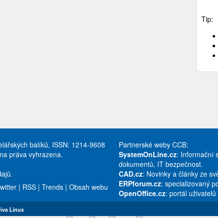
Tip:
celářských balíků, ISSN: 1214-9608
Partnerské weby CCB:
hna práva vyhrazena.
SystemOnLine.cz
: Informační 
dokumentů, IT bezpečnost.
ajů.
CAD.cz
: Novinky a články ze s
ERPforum.cz
: specializovaný p
witter
|
RSS
|
Trends
|
Obsah webu
OpenOffice.cz
: portál uživatel
iva Linux