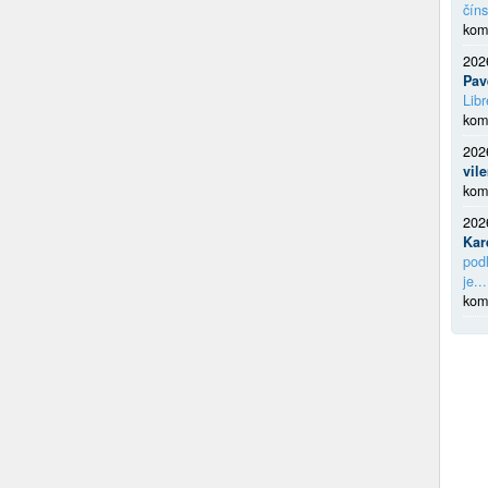
číns
kom
202
Pav
Libr
kom
202
vil
kom
202
Kar
podl
je...
kom