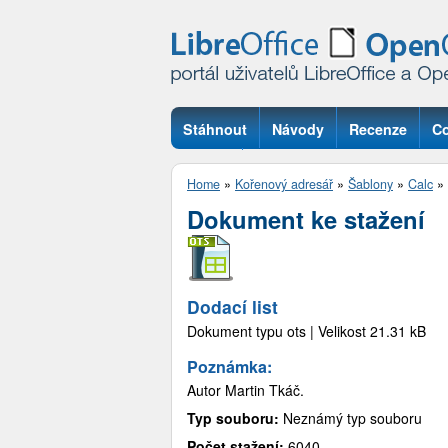
Stáhnout
Návody
Recenze
Co
Otázky
Home
»
Kořenový adresář
»
Šablony
»
Calc
»
Dokument ke stažení
Dodací list
Dokument typu ots | Velikost 21.31 kB
Poznámka:
Autor Martin Tkáč.
Typ souboru:
Neznámý typ souboru
Počet stažení:
6040