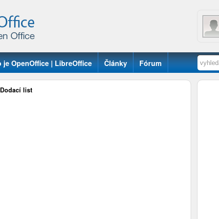
 je OpenOffice | LibreOffice
Články
Fórum
Dodací list