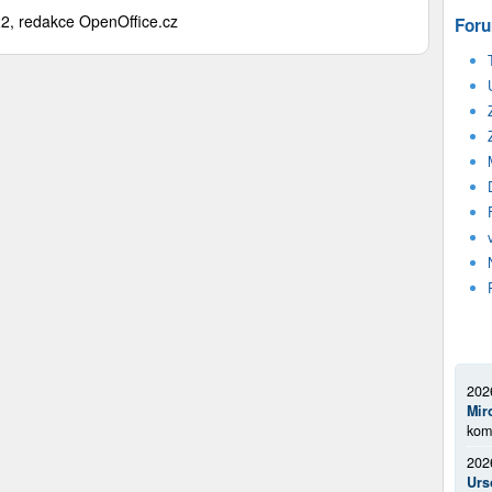
2, redakce OpenOffice.cz
Foru
202
Mir
kom
202
Urs