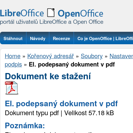
Stáhnout
Návody
Recenze
Co je OpenOffice | LibreOff
Otázky
Home
»
Kořenový adresář
»
Soubory
»
Nastave
podpis
»
El. podepsaný dokument v pdf
Dokument ke stažení
El. podepsaný dokument v pdf
Dokument typu pdf | Velikost 57.18 kB
Poznámka: