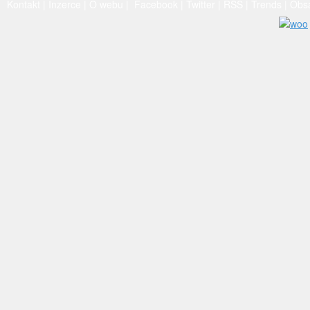
Kontakt
|
Inzerce
|
O webu
|
Facebook
|
Twitter
|
RSS
|
Trends
|
Obs