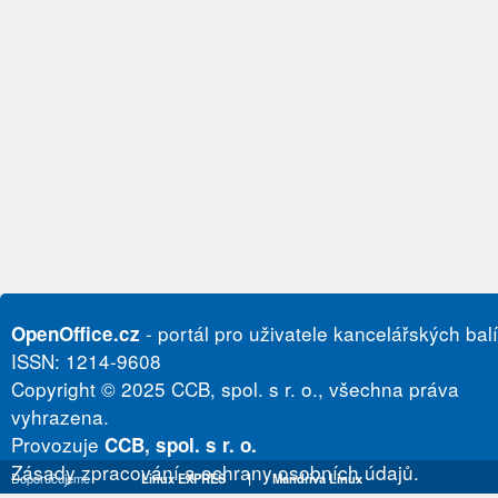
- portál pro uživatele kancelářských bal
OpenOffice.cz
ISSN: 1214-9608
Copyright © 2025 CCB, spol. s r. o., všechna práva
vyhrazena.
Provozuje
CCB, spol. s r. o.
Zásady zpracování a ochrany osobních údajů.
Doporučujeme
Linux EXPRES
|
Mandriva Linux