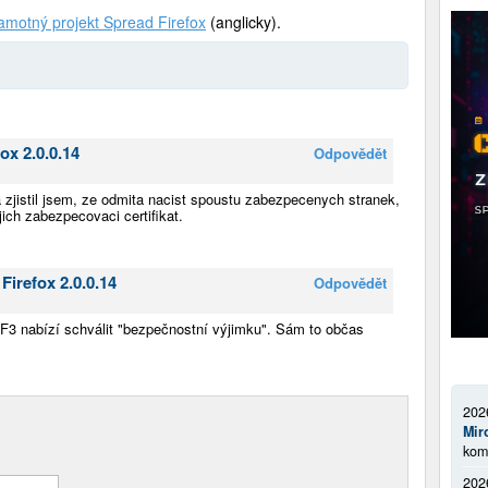
amotný projekt Spread Firefox
(anglicky).
ox 2.0.0.14
Odpovědět
 zjistil jsem, ze odmita nacist spoustu zabezpecenych stranek,
jich zabezpecovaci certifikat.
Firefox 2.0.0.14
Odpovědět
FF3 nabízí schválit "bezpečnostní výjimku". Sám to občas
202
Mir
kom
202