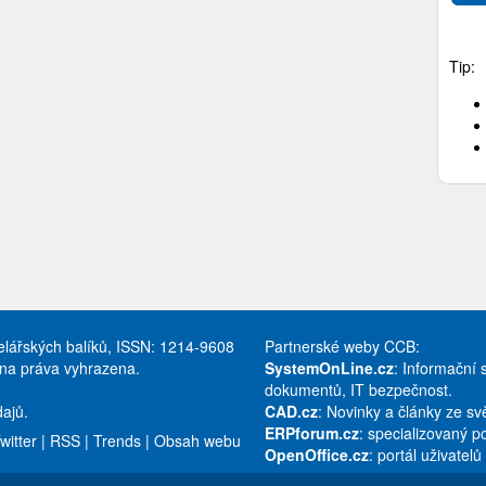
Tip:
celářských balíků, ISSN: 1214-9608
Partnerské weby CCB:
hna práva vyhrazena.
SystemOnLine.cz
: Informační 
dokumentů, IT bezpečnost.
ajů.
CAD.cz
: Novinky a články ze s
ERPforum.cz
: specializovaný p
witter
|
RSS
|
Trends
|
Obsah webu
OpenOffice.cz
: portál uživatel