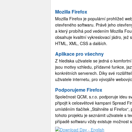
Mozilla Firefox
Mozilla Firefox je populární prohlížeč w
otevřeného softwaru. Právě jeho otevřený 
a který probíhá pod vedením Mozilla Found
obsahuje kvalitní vykreslovací jádro, jež
HTML, XML, CSS a dalších.
Aplikace pro všechny
Z hlediska uživatele se jedná o komfortní 
jsou motivy vzhledu, přídavné funkce, ja
konkrétních serverech. Díky své rozšiřit
uživatele internetu, pro vývojáře webovýc
Podporujeme Firefox
Společnost QCM, s.r.o. podporuje ideu s
připojit k celosvětové kampani Spread Fir
umístěním tlačítek „Stáhněte si Firefox
tohoto projektu je seznámit uživatele s t
případě softwaru vždy existuje možnost