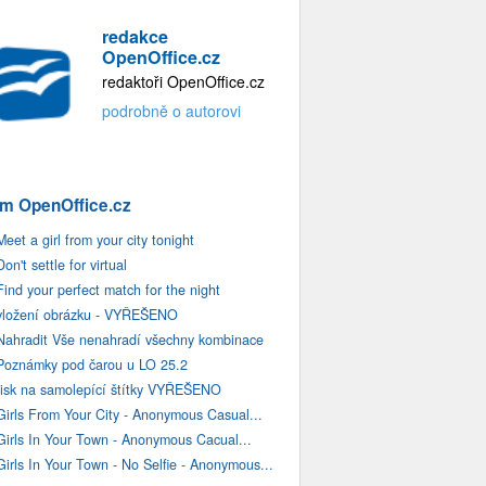
redakce
OpenOffice.cz
redaktoři OpenOffice.cz
podrobně o autorovi
m OpenOffice.cz
Meet a girl from your city tonight
Don't settle for virtual
Find your perfect match for the night
vložení obrázku - VYŘEŠENO
Nahradit Vše nenahradí všechny kombinace
Poznámky pod čarou u LO 25.2
tisk na samolepící štítky VYŘEŠENO
Girls From Your City - Anonymous Casual...
Girls In Your Town - Anonymous Cacual...
Girls In Your Town - No Selfie - Anonymous...