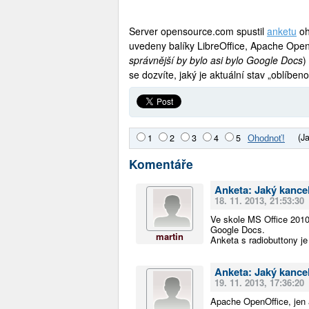
Server opensource.com spustil
anketu
oh
uvedeny balíky LibreOffice, Apache OpenO
správnější by bylo asi bylo Google Docs
)
se dozvíte, jaký je aktuální stav „oblíbenos
(J
1
2
3
4
5
Komentáře
Anketa: Jaký kancel
18. 11. 2013, 21:53:30
Ve skole MS Office 2010
Google Docs.
martin
Anketa s radiobuttony je
Anketa: Jaký kancel
19. 11. 2013, 17:36:20
Apache OpenOffice, jen 