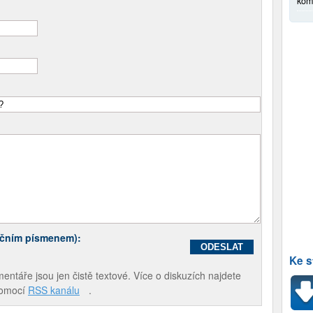
kom
ečním písmenem):
Ke s
táře jsou jen čistě textové. Více o diskuzích najdete
pomocí
RSS kanálu
.