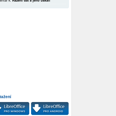
entář k:
Řazení dat a jeho úskalí
tažení