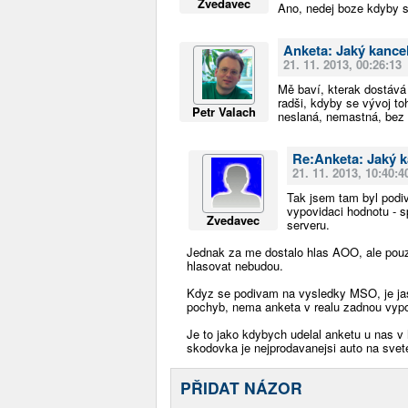
Zvedavec
Ano, nedej boze kdyby se
Anketa: Jaký kancel
21. 11. 2013, 00:26:13
Mě baví, kterak dostává n
radši, kdyby se vývoj to
Petr Valach
neslaná, nemastná, bez 
Re:Anketa: Jaký k
21. 11. 2013, 10:40:4
Tak jsem tam byl podi
vypovidaci hodnotu - sp
Zvedavec
serveru.
Jednak za me dostalo hlas AOO, ale pouziv
hlasovat nebudou.
Kdyz se podivam na vysledky MSO, je ja
pochyb, nema anketa v realu zadnou vypo
Je to jako kdybych udelal anketu u nas v
skodovka je nejprodavanejsi auto na svete 
PŘIDAT NÁZOR