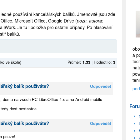
ledně používání kancelářských balíků. Jmenovitě jsou zde
ffice, Microsoft Office, Google Drive (
pozn. autora:
 a iWork. Je tu i položka pro ostatní případy. Po hlasování
ti“ balíků.
obo
a p
tec
ako ve škole)
Průměr:
1.33
|
Hodnotilo:
3
nat
pow
teni
ářský balík používáte?
Odpovědět
pod
, doma na vsech PC LibreOffice 4.x a na Android mobilu
Foru
 tedy dost nestastna...
ářský balík používáte?
Odpovědět
a pouze!