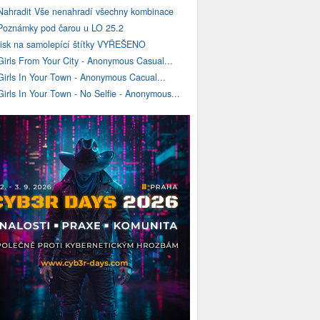
Nahradit Vše nenahradí všechny kombinace
Poznámky pod čarou u LO 25.2
tisk na samolepící štítky VYŘEŠENO
Girls From Your City - Anonymous Casual...
Girls In Your Town - Anonymous Cacual...
Girls In Your Town - No Selfie - Anonymous...