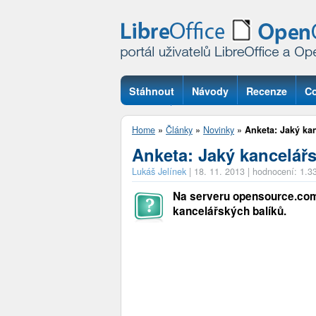
Stáhnout
Návody
Recenze
Co
Otázky
Home
»
Články
»
Novinky
»
Anketa: Jaký ka
Anketa: Jaký kancelářs
Lukáš Jelínek
|
18. 11. 2013
|
hodnocení: 1.3
Na serveru opensource.com
kancelářských balíků.