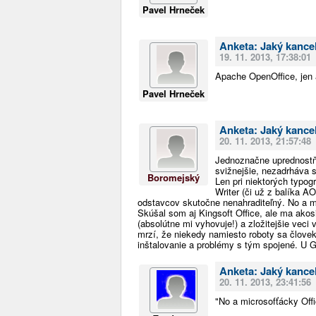
Pavel Hrneček
Anketa: Jaký kancel
19. 11. 2013, 17:38:01
Apache OpenOffice, jen
Pavel Hrneček
Anketa: Jaký kancel
20. 11. 2013, 21:57:48
Jednoznačne uprednostň
svižnejšie, nezadrháva s
Boromejský
Len pri niektorých typo
Writer (či už z balíka 
odstavcov skutočne nenahraditeľný. No a m
Skúšal som aj Kingsoft Office, ale ma akos
(absolútne mi vyhovuje!) a zložitejšie veci
mrzí, že niekedy namiesto roboty sa človek
inštalovanie a problémy s tým spojené. U 
Anketa: Jaký kancel
20. 11. 2013, 23:41:56
"No a microsofťácky Off