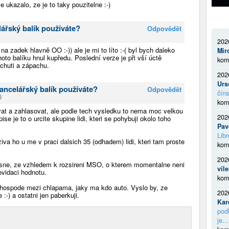
 ukazalo, ze je to taky pouzitelne :-)
ářský balík používáte?
Odpovědět
202
a zadek hlavně OO :-)) ale je mi to líto :-( byl bych daleko
Mir
hoto balíku hnul kupředu. Poslední verze je při vší úctě
kom
chuti a zápachu.
202
Urs
ancelářský balík používáte?
Odpovědět
číns
0
kom
vat a zahlasovat, ale podle tech vysledku to nema moc velkou
202
ise je to o urcite skupine lidi, kteri se pohybuji okolo toho
Pav
Libr
a ho u me v praci dalsich 35 (odhadem) lidi, kteri tam proste
kom
202
sne, ze vzhledem k rozsireni MSO, o kterem momentalne neni
vil
vidaci hodnotu.
kom
 hospode mezi chlapama, jaky ma kdo auto. Vyslo by, ze
202
:-) a ostatni jen paberkuji.
Kar
podl
je...