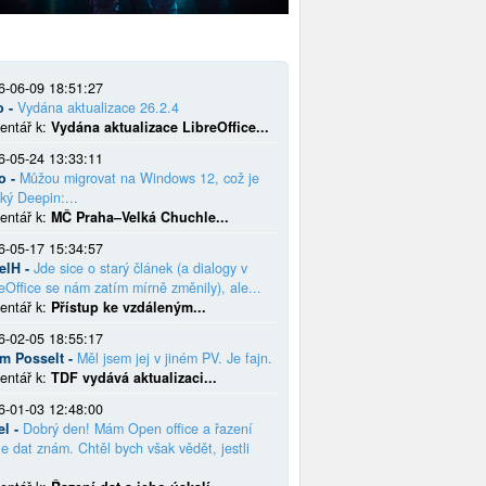
6-06-09 18:51:27
o -
Vydána aktualizace 26.2.4
entář k:
Vydána aktualizace LibreOffice...
6-05-24 13:33:11
o -
Můžou migrovat na Windows 12, což je
ký Deepin:...
entář k:
MČ Praha–Velká Chuchle...
6-05-17 15:34:57
elH -
Jde sice o starý článek (a dialogy v
eOffice se nám zatím mírně změnily), ale...
entář k:
Přístup ke vzdáleným...
6-02-05 18:55:17
em Posselt -
Měl jsem jej v jiném PV. Je fajn.
entář k:
TDF vydává aktualizaci...
6-01-03 12:48:00
el -
Dobrý den! Mám Open office a řazení
e dat znám. Chtěl bych však vědět, jestli