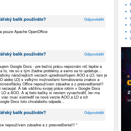
ářský balík používáte?
Odpovědět
 a pouze Apache OpenOffice
ářský balík používáte?
Odpovědět
ujem Google Docs - pre bežnú prácu nepoznám nič lepšie a
a to, nie sú s tým žiadne problémy a samo sa to updatuje...
graficky náročnejších veciach uprednostňujem AOO a LO, tam je
AOO alebo LO) s veľkými možnosťami formátovania znakov a
icrosofťácky Office nepoužívam zásadne a z presvedčenia!!!
i nezaujal. A tak väčšinu svojej práce robím v Google Docs
 v LO a AOO. A aj tieto balíky si neviem vynachváliť, len ma
 viac musí sústrediť na nové verzie AOO a LO a ich
Google Docs toto chvalabohu odpadá...
ářský balík používáte?
Odpovědět
ice nepoužívam zásadne a z presvedčenia!!! "