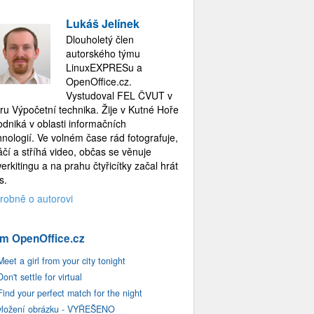
Lukáš Jelínek
Dlouholetý člen
autorského týmu
LinuxEXPRESu a
OpenOffice.cz.
Vystudoval FEL ČVUT v
ru Výpočetní technika. Žije v Kutné Hoře
odniká v oblasti informačních
hnologií. Ve volném čase rád fotografuje,
áčí a stříhá video, občas se věnuje
erkitingu a na prahu čtyřicítky začal hrát
s.
robně o autorovi
m OpenOffice.cz
Meet a girl from your city tonight
Don't settle for virtual
Find your perfect match for the night
vložení obrázku - VYŘEŠENO