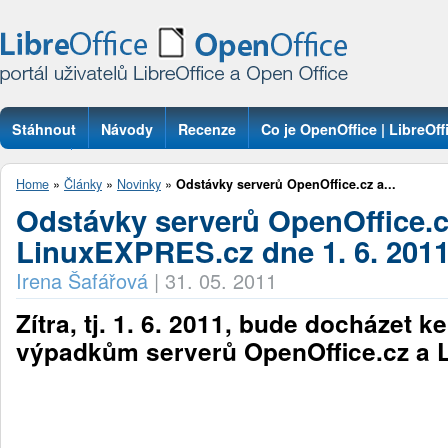
Stáhnout
Návody
Recenze
Co je OpenOffice | LibreOff
Otázky
Home
»
Články
»
Novinky
»
Odstávky serverů OpenOffice.cz a...
Odstávky serverů OpenOffice.c
LinuxEXPRES.cz dne 1. 6. 201
Irena Šafářová
|
31. 05. 2011
Zítra, tj. 1. 6. 2011, bude docházet 
výpadkům serverů OpenOffice.cz a 