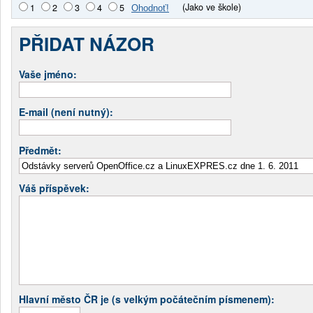
(Jako ve škole)
1
2
3
4
5
PŘIDAT NÁZOR
Vaše jméno:
E-mail (není nutný):
Předmět:
Váš příspěvek:
Hlavní město ČR je (s velkým počátečním písmenem):