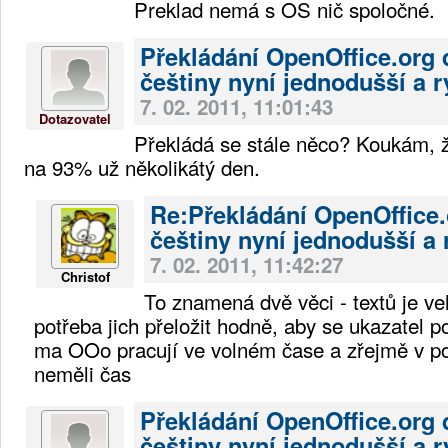
Preklad nemá s OS nič spoločné.
Překládání OpenOffice.org 
češtiny nyní jednodušší a r
7. 02. 2011, 11:01:43
Dotazovatel
Překládá se stále něco? Koukám, ž
na 93% už několikátý den.
Re:Překládání OpenOffice.
češtiny nyní jednodušší a 
7. 02. 2011, 11:42:27
Christof
To znamená dvě věci - textů je ve
potřeba jich přeložit hodně, aby se ukazatel p
ma OOo pracují ve volném čase a zřejmě v p
neměli čas
Překládání OpenOffice.org 
češtiny nyní jednodušší a r