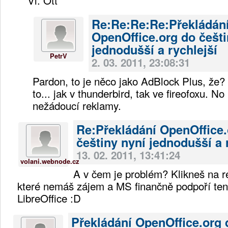
Re:Re:Re:Re:Překládán
OpenOffice.org do češti
jednodušší a rychlejší
PetrV
2. 03. 2011, 23:08:31
Pardon, to je něco jako AdBlock Plus, že?
to... jak v thunderbird, tak ve fireofoxu. 
nežádoucí reklamy.
Re:Překládání OpenOffice.
češtiny nyní jednodušší a 
13. 02. 2011, 13:41:24
volani.webnode.cz
A v čem je problém? Klikneš na r
které nemáš zájem a MS finančně podpoří ten
LibreOffice :D
Překládání OpenOffice.org 