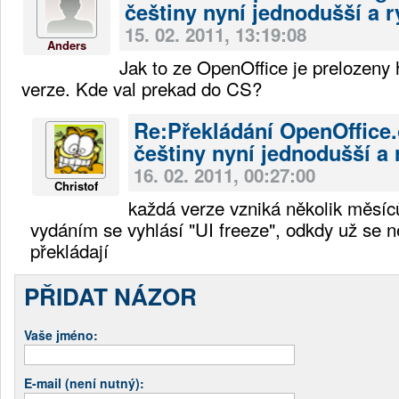
češtiny nyní jednodušší a r
15. 02. 2011, 13:19:08
Anders
Jak to ze OpenOffice je prelozeny 
verze. Kde val prekad do CS?
Re:Překládání OpenOffice.
češtiny nyní jednodušší a 
16. 02. 2011, 00:27:00
Christof
každá verze vzniká několik měsíc
vydáním se vyhlásí "UI freeze", odkdy už se n
překládají
PŘIDAT NÁZOR
Vaše jméno:
E-mail (není nutný):