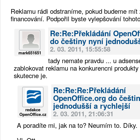
Reklamu rádi odstraníme, pokud budeme mít za
financování. Podpořil byste vylepšování tohot
Re:Re:Překládání OpenOff
do češtiny nyní jednodušš
2. 03. 2011, 15:55:58
mark651651
tady nemate pravdu ... u adse
zablokovat reklamu na konkurencni produkty 
skutecne je.
Re:Re:Re:Překládání
OpenOffice.org do češtin
jednodušší a rychlejší
redakce
2. 03. 2011, 21:06:31
OpenOffice.cz
A poradíte mi, jak na to? Neumím to. Díky.
Vl. Ott