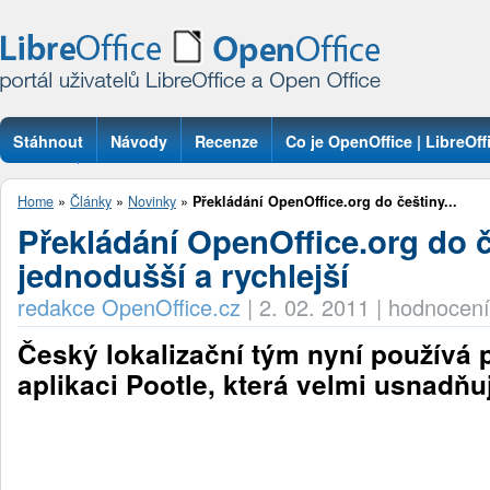
Stáhnout
Návody
Recenze
Co je OpenOffice | LibreOff
Otázky
Home
»
Články
»
Novinky
»
Překládání OpenOffice.org do češtiny...
Překládání OpenOffice.org do č
jednodušší a rychlejší
redakce OpenOffice.cz
|
2. 02. 2011
|
hodnocení
Český lokalizační tým nyní používá 
aplikaci Pootle, která velmi usnadňu