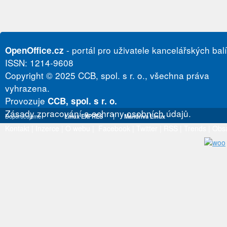
- portál pro uživatele kancelářských bal
OpenOffice.cz
ISSN: 1214-9608
Copyright © 2025 CCB, spol. s r. o., všechna práva
vyhrazena.
Provozuje
CCB, spol. s r. o.
Zásady zpracování a ochrany osobních údajů.
Doporučujeme
Linux EXPRES
|
Mandriva Linux
Kontakt
|
Inzerce
|
O webu
|
Facebook
|
Twitter
|
RSS
|
Trends
|
Obs