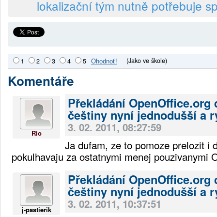
lokalizační tým nutně potřebuje s
(Jako ve škole)
1
2
3
4
5
Komentáře
Překládání OpenOffice.org 
češtiny nyní jednodušší a r
3. 02. 2011, 08:27:59
Rio
Ja dufam, ze to pomoze prelozit i 
pokulhavaju za ostatnymi menej pouzivanymi 
Překládání OpenOffice.org 
češtiny nyní jednodušší a r
3. 02. 2011, 10:37:51
j-pastierik