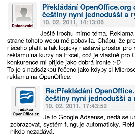
Překládání OpenOffice.org 
češtiny nyní jednodušší a r
10. 02. 2011, 14:13:06
Dotazovatel
Ještě trochu mimo téma. Reklama 
straně tohoto webu mě pobavila. Chápu, že pro
něčeho platit a tak logicky nastává prostor pro 
reklamu na kurzy na Excel, což je vlastně pro 
konkurence mi přijde jako dobrá ironie :-D
To je s nadsázkou řečeno jako kdyby si Microso
reklamu na OpenOffice.
Re:Překládání OpenOffice.
češtiny nyní jednodušší a 
10. 02. 2011, 17:43:52
redakce
OpenOffice.cz
Je to Google Adsense, nedá se ur
zobrazovat, systém funguje automaticky. Rek
nikdo nezadává.