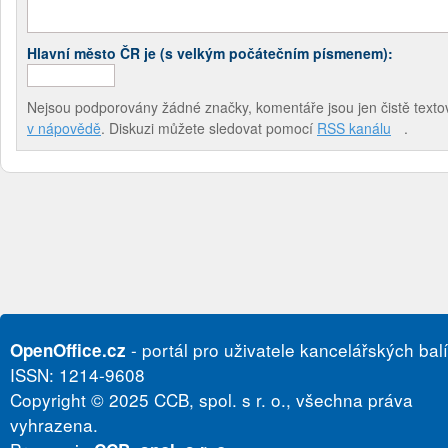
Hlavní město ČR je (s velkým počátečním písmenem):
Nejsou podporovány žádné značky, komentáře jsou jen čistě textov
v nápovědě
. Diskuzi můžete sledovat pomocí
RSS kanálu
.
- portál pro uživatele kancelářských bal
OpenOffice.cz
ISSN: 1214-9608
Copyright © 2025 CCB, spol. s r. o., všechna práva
vyhrazena.