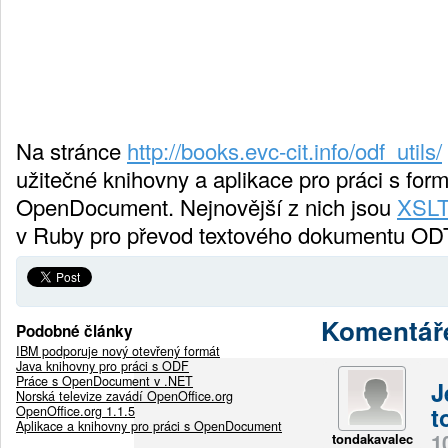
Na stránce
http://books.evc-cit.info/odf_utils/
užitečné knihovny a aplikace pro práci s for
OpenDocument. Nejnovější z nich jsou
XSLT
v Ruby pro převod textového dokumentu O
Komentář
Podobné články
IBM podporuje nový otevřený formát
Java knihovny pro práci s ODF
Práce s OpenDocument v .NET
J
Norská televize zavádí OpenOffice.org
t
OpenOffice.org 1.1.5
Aplikace a knihovny pro práci s OpenDocument
1
tondakavalec