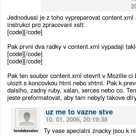
2
Jednodussi je z toho vypreparovat content.xml a
instrukci pro zpracovani xslt:
[code]
[/code]
Pak prvni dva radky v content.xml vypadaji takl
[code]
[/code]
[code]
[/code]
Pak ten soubor content.xml otevrit v Mozille ci
ulozit s koncovkou html nebo xhtml. Pak k prev
dalsiho, zadny ruby, xalan, xerces nebo co. Ten
jeste preformatovat, aby tam nebyly takove diry
uz me to vazne stve
10. 01. 2006, 20:19:38
Ty vase specialni znacky jsou k 
tondakavalec