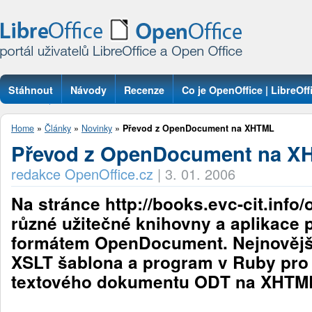
Stáhnout
Návody
Recenze
Co je OpenOffice | LibreOff
Otázky
Home
»
Články
»
Novinky
»
Převod z OpenDocument na XHTML
Převod z OpenDocument na X
redakce OpenOffice.cz
|
3. 01. 2006
Na stránce http://books.evc-cit.info/o
různé užitečné knihovny a aplikace p
formátem OpenDocument. Nejnovější
XSLT šablona a program v Ruby pro
textového dokumentu ODT na XHTM