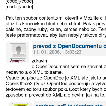
[code]
[/code]
[code]
[/code]
Pak ten soubor content.xml otevrit v Mozille ci
ulozit s koncovkou html nebo xhtml. Pak k prev
dalsiho, zadny ruby, xalan, xerces nebo co. Ten
jeste preformatovat, aby tam nebyly takove diry
prevod z OpenDocumentu 
11. 01. 2006, 13:03:23
zdravim
Anonymní
o OpenDocument sem se zacinal z
nedavno a o XML to same.
Vsude se pise ze OpenDoc je XML ale jak to 
OpenOffice2 (ty uz OpenDoc podporuji) a vytvor
textovem editoru soubor pokus.odt ktery bych 
zpusobem prevest do XML ale nevim jak na to. 
soubor .od* je vlastne zip,