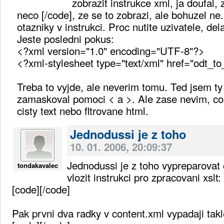
zobrazit instrukce xml, ja doufal, 
neco [/code], ze se to zobrazi, ale bohuzel ne
otazniky v instrukci. Proc nutite uzivatele, dela
Jeste posledni pokus:
<?xml version="1.0" encoding="UTF-8"?>
<?xml-stylesheet type="text/xml" href="odt_to
Treba to vyjde, ale neverim tomu. Ted jsem ty
zamaskoval pomoci < a >. Ale zase nevim, co 
cisty text nebo fltrovane html.
Jednodussi je z toho
10. 01. 2006, 20:09:37
Jednodussi je z toho vypreparovat 
tondakavalec
vlozit instrukci pro zpracovani xslt:
[code]
[/code]
Pak prvni dva radky v content.xml vypadaji takl