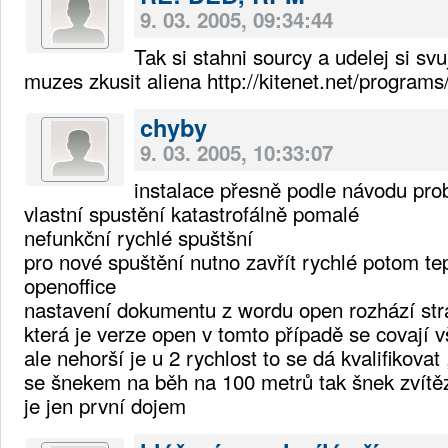
9. 03. 2005, 09:34:44
Tak si stahni sourcy a udelej si svu
muzes zkusit aliena http://kitenet.net/programs/
chyby
9. 03. 2005, 10:33:07
instalace přesně podle návodu pro
vlastní spustění katastrofálně pomalé
nefunkční rychlé spuštšní
pro nové spuštění nutno zavřít rychlé potom t
openoffice
nastavení dokumentu z wordu open rozhází strá
která je verze open v tomto případě se covají 
ale nehorší je u 2 rychlost to se dá kvalifikovat
se šnekem na běh na 100 metrů tak šnek zvítěz
je jen první dojem