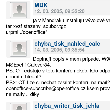
MDK
12. 03. 2005, 09:32:20
já v Mandraku instaluju vývojové v
tar xvzf stazeny_soubor.tgz
urpmi ./openoffice*
chyba_tisk_nahled_calc
14. 03. 2005, 09:35:54
Doplnuji popis v mem pripade. W
MSExel i Calcver84.
PS: OT existuje v teto konfere nekdo, kdo odp
neumim hledat?
PS2: OT Lze si nechat zasilat konferu na mail?
openoffice-subscribe@openoffice.cz ksem prov
ne maily... diky
chyba_writer_tisk_jehla