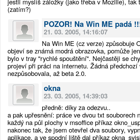
jestli myslíš záložky (jako třeba v Mozille), ta
(zatím?)
POZOR! Na Win ME padá !!
21. 03. 2005, 14:16:07
Na Win ME (cz verze) způsobuje O
objeví se známá modrá obrazovka, pomůže jen r
bylo v tray "rychlé spouštění". Nejčastěji se c
projeví při práci na internetu. Žádná předchozí 
nezpůsobovala, až beta 2.0.
okna
23. 03. 2005, 14:39:03
předně: díky za odezvu..
a pak upřesnění: práce ve dvou txt souborech 
každý na půl plochy v msoffice příkaz okno_usp
nakonec tak, že jsem otevřel dva soubory, vypn
aplikace, a ve spodní liště dal příkaz okna_svi