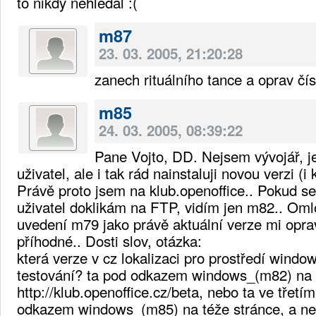
to nikdy nehledal :(
m87
23. 03. 2005, 21:20:28
zanech rituálního tance a oprav čí
m85
24. 03. 2005, 08:39:22
Pane Vojto, DD. Nejsem vývojář, j
uživatel, ale i tak rád nainstaluji novou verzi (i
Právě proto jsem na klub.openoffice.. Pokud s
uživatel doklikám na FTP, vidím jen m82.. Oml
uvedení m79 jako právě aktuální verze mi opr
příhodné.. Dosti slov, otázka:
která verze v cz lokalizaci pro prostředí window
testování? ta pod odkazem windows_(m82) na 
http://klub.openoffice.cz/beta, nebo ta ve třet
odkazem windows_(m85) na téže stránce, a neb