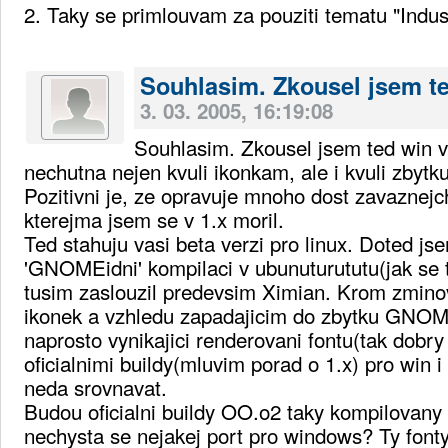
2. Taky se primlouvam za pouziti tematu "Indust
Souhlasim. Zkousel jsem t
3. 03. 2005, 16:19:08
Souhlasim. Zkousel jsem ted win ve
nechutna nejen kvuli ikonkam, ale i kvuli zbytk
Pozitivni je, ze opravuje mnoho dost zavaznej
kterejma jsem se v 1.x moril.
Ted stahuju vasi beta verzi pro linux. Doted js
'GNOMEidni' kompilaci v ubunuturututu(jak se t
tusim zaslouzil predevsim Ximian. Krom zminov
ikonek a vzhledu zapadajicim do zbytku GNO
naprosto vynikajici renderovani fontu(tak dobr
oficialnimi buildy(mluvim porad o 1.x) pro win i
neda srovnavat.
Budou oficialni buildy OO.o2 taky kompilova
nechysta se nejakej port pro windows? Ty fonty