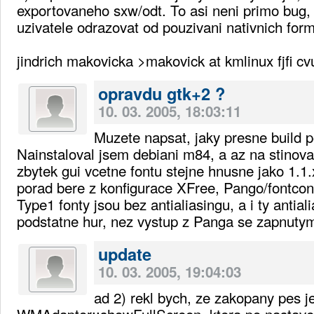
exportovaneho sxw/odt. To asi neni primo bug
uzivatele odrazovat od pouzivani nativnich form
jindrich makovicka >makovick at kmlinux fjfi cv
opravdu gtk+2 ?
10. 03. 2005, 18:03:11
Muzete napsat, jaky presne build 
Nainstaloval jsem debiani m84, a az na stinov
zbytek gui vcetne fontu stejne hnusne jako 1.1
porad bere z konfigurace XFree, Pango/fontcon
Type1 fonty jsou bez antialiasingu, a i ty antia
podstatne hur, nez vystup z Panga se zapnuty
update
10. 03. 2005, 19:04:03
ad 2) rekl bych, ze zakopany pes je
WMAdaptor::showFullScreen, ktera po nastaveni