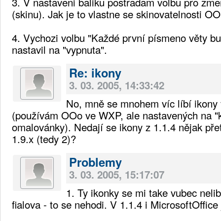
3. V nastaveni baliku postradam volbu pro zm
(skinu). Jak je to vlastne se skinovatelnosti OO
4. Vychozi volbu "Každé první písmeno věty bu
nastavil na "vypnuta".
Re: ikony
3. 03. 2005, 14:33:42
No, mně se mnohem víc líbí ikony v
(používám OOo ve WXP, ale nastavených na "kl
omalovánky). Nedají se ikony z 1.1.4 nějak pře
1.9.x (tedy 2)?
Problemy
3. 03. 2005, 15:17:07
1. Ty ikonky se mi take vubec neli
fialova - to se nehodi. V 1.1.4 i MicrosoftOffice