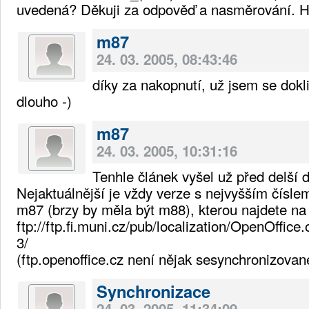
uvedená? Děkuji za odpověď a nasměrování. H
m87
24. 03. 2005, 08:43:46
díky za nakopnutí, už jsem se doklik
dlouho -)
m87
24. 03. 2005, 10:31:16
Tenhle článek vyšel už před delší 
Nejaktuálnější je vždy verze s nejvyšším čísle
m87 (brzy by měla být m88), kterou najdete na
ftp://ftp.fi.muni.cz/pub/localization/OpenOffi
3/
(ftp.openoffice.cz není nějak sesynchronizovan
Synchronizace
24. 03. 2005, 11:34:09