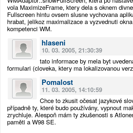
vola MaximizeFrame, ktery dela s oknem divne
Fullscreen hintu ovsem slusne vychovana apli
hrabat, jelikoz maximalizace a vyzvednuti okna
kompetenci WM.
hlaseni
10. 03. 2005, 21:30:39
tato informace by mela byt uveden
formulari (cloveka, ktery ma lokalizovanou verz
Pomalost
11. 03. 2005, 14:10:59
Chce to zkusit očesat jazykové slo
případně ty, které budo používány, vypnout ma
zrychluje. Alespoň mám ty zkušenosti s Atlo
paměti a W98 SE.