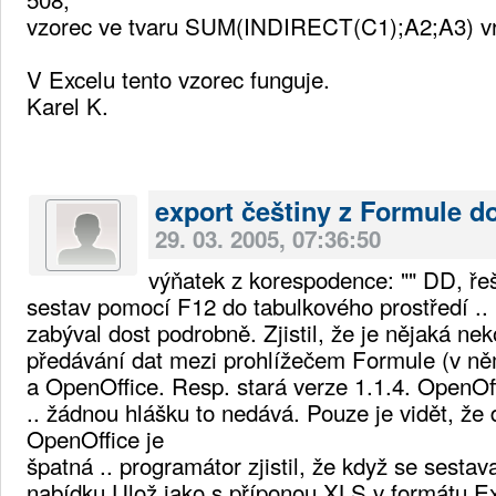
vzorec ve tvaru SUM(INDIRECT(C1);A2;A3) vrá
V Excelu tento vzorec funguje.
Karel K.
export češtiny z Formule d
29. 03. 2005, 07:36:50
výňatek z korespodence: "" DD, ře
sestav pomocí F12 do tabulkového prostředí ..
zabýval dost podrobně. Zjistil, že je nějaká nek
předávání dat mezi prohlížečem Formule (v ně
a OpenOffice. Resp. stará verze 1.1.4. OpenOff
.. žádnou hlášku to nedává. Pouze je vidět, že d
OpenOffice je
špatná .. programátor zjistil, že když se sestav
nabídku Ulož jako s příponou XLS v formátu E