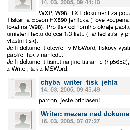
14. 03. 2005, 09:44:10
WXP, W98. TXT dokument za pouzit
Tiskarna Epson FX890 jehlicka (nove koupena 
lokal na W98). Pro tisk od horniho okraje papit
umisteni textu do cca 1/3 listu (náhled strany p
vlastni tisk).
Je-li dokument otevren v MSWord, tiskovy vystu
papire, tak v nahledu.
Je-li dokument tisnut na jine tiskarne (hp5652),
z Writer, tak z MSWord.
chyba_writer_tisk_jehla
14. 03. 2005, 09:45:49
pardon, jeste prihlaseni....
Writer: mezera nad dokum
16. 03. 2005, 07:07:27