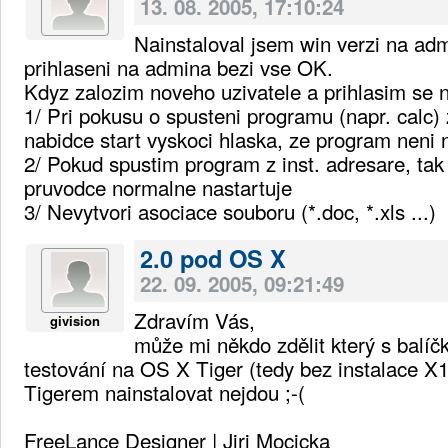
13. 08. 2005, 17:10:24
Nainstaloval jsem win verzi na admi
prihlaseni na admina bezi vse OK.
Kdyz zalozim noveho uzivatele a prihlasim se n
1/ Pri pokusu o spusteni programu (napr. calc)
nabidce start vyskoci hlaska, ze program neni 
2/ Pokud spustim program z inst. adresare, tak 
pruvodce normalne nastartuje
3/ Nevytvori asociace souboru (*.doc, *.xls ...)
2.0 pod OS X
22. 09. 2005, 09:21:49
Zdravím Vás,
givision
může mi někdo zdělit který s balíčk
testování na OS X Tiger (tedy bez instalace X
Tigerem nainstalovat nejdou ;-(
FreeLance Designer | Jiri Mocicka