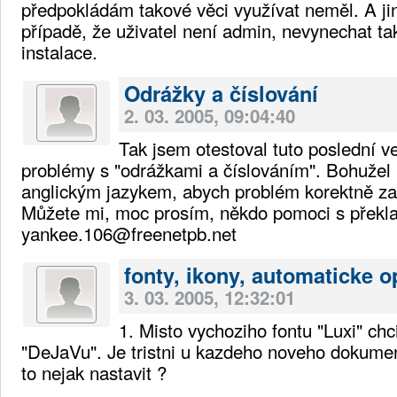
předpokládám takové věci využívat neměl. A jin
případě, že uživatel není admin, nevynechat ta
instalace.
Odrážky a číslování
2. 03. 2005, 09:04:40
Tak jsem otestoval tuto poslední ve
problémy s "odrážkami a číslováním". Bohužel 
anglickým jazykem, abych problém korektně za
Můžete mi, moc prosím, někdo pomoci s přek
yankee.106@freenetpb.net
fonty, ikony, automaticke o
3. 03. 2005, 12:32:01
1. Misto vychoziho fontu "Luxi" chci
"DeJaVu". Je tristni u kazdeho noveho dokumen
to nejak nastavit ?