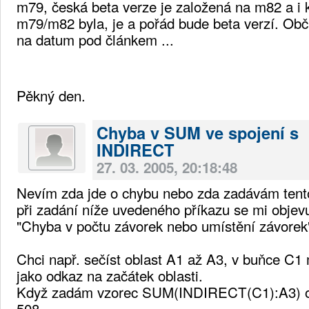
m79, česká beta verze je založená na m82 a i 
m79/m82 byla, je a pořád bude beta verzí. Ob
na datum pod článkem ...
Pěkný den.
Chyba v SUM ve spojení s
INDIRECT
27. 03. 2005, 20:18:48
Nevím zda jde o chybu nebo zda zadávám tento
při zadání níže uvedeného příkazu se mi objev
"Chyba v počtu závorek nebo umístění závorek
Chci např. sečíst oblast A1 až A3, v buňce C
jako odkaz na začátek oblasti.
Když zadám vzorec SUM(INDIRECT(C1):A3) ob
508,