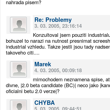
nahrada pisem?
Re: Problemy
3. 03. 2005, 23:16:14
Konzultoval jsem pouziti industrialu
bohuzel to narazi na nutnost presnimat screesh
industrial vzhledu. Takze jestli jsou tady nadse
takoveho citi....
Marek
4. 03. 2005, 00:09:18
mimochodem neznamena spise, at u
divne, |2.0 beta candidate (BC)| neco jako |kan
oficialni betu 2.0 verze|?
CHYBA
5. 03. 2005, 09:44:51