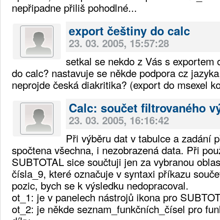
nepřipadne přiliš pohodlné...
export češtiny do calc
23. 03. 2005, 15:57:28
setkal se nekdo z Vás s exportem 
do calc? nastavuje se někde podpora cz jazyk
neprojde česká diakritika? (export do msexel kor
Calc: součet filtrovaného v
23. 03. 2005, 16:16:42
Při výběru dat v tabulce a zadání
spočtena všechna, i nezobrazená data. Při použ
SUBTOTAL sice součtuji jen za vybranou oblast
čísla_9, které označuje v syntaxi příkazu souč
pozic, bych se k výsledku nedopracoval.
ot_1: je v panelech nástrojů ikona pro SUBTO
ot_2: je někde seznam_funkčních_čísel pro f