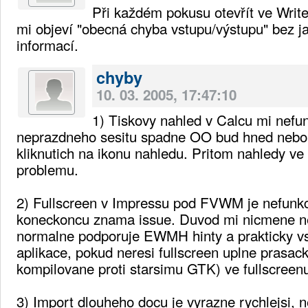
Při každém pokusu otevřít ve Write
mi objeví "obecná chyba vstupu/výstupu" bez ja
informací.
chyby
10. 03. 2005, 17:47:10
1) Tiskovy nahled v Calcu mi nefun
neprazdneho sesitu spadne OO bud hned nebo 
kliknutich na ikonu nahledu. Pritom nahledy ve 
problemu.
2) Fullscreen v Impressu pod FVWM je nefunkcn
koneckoncu znama issue. Duvod mi nicmene 
normalne podporuje EWMH hinty a prakticky vs
aplikace, pokud neresi fullscreen uplne prasack
kompilovane proti starsimu GTK) ve fullscreen
3) Import dlouheho docu je vyrazne rychlejsi, n