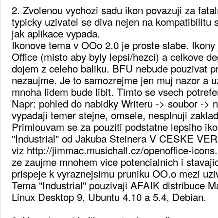
2. Zvolenou vychozi sadu ikon povazuji za fata
typicky uzivatel se diva nejen na kompatibilitu s
jak aplikace vypada.
Ikonove tema v OOo 2.0 je proste slabe. Ikony 
Office (misto aby byly lepsi/hezci) a celkove de
dojem z celeho baliku. BFU nebude pouzivat p
nezaujme. Je to samozrejme jen muj nazor a u
mnoha lidem bude libit. Timto se vsech potre
Napr: pohled do nabidky Writeru -> soubor -> 
vypadaji temer stejne, omsele, nesplnuji zakla
Primlouvam se za pouziti podstatne lepsiho i
"Industrial" od Jakuba Steinera V CESKE VER
viz http://jimmac.musichall.cz/openoffice-icon
ze zaujme mnohem vice potencialnich i stavajic
prispeje k vyraznejsimu pruniku OO.o mezi uziv
Tema "Industrial" pouzivaji AFAIK distribuce M
Linux Desktop 9, Ubuntu 4.10 a 5.4, Debian.