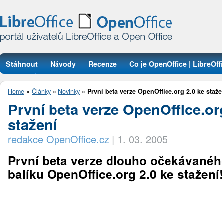
Stáhnout
Návody
Recenze
Co je OpenOffice | LibreOff
Otázky
Home
»
Články
»
Novinky
»
První beta verze OpenOffice.org 2.0 ke staže
První beta verze OpenOffice.or
stažení
redakce OpenOffice.cz
|
1. 03. 2005
První beta verze dlouho očekávané
balíku OpenOffice.org 2.0 ke stažení