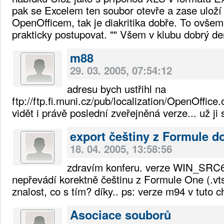
pak se Excelem ten soubor otevře a zase uloží
OpenOfficem, tak je diakritika dobře. To ovšem
prakticky postupovat. "" Všem v klubu dobrý de
m88
29. 03. 2005, 07:54:12
adresu bych ustřihl na
ftp://ftp.fi.muni.cz/pub/localization/OpenOffice.
vidět i právě poslední zveřejněná verze... už ji s
export češtiny z Formule d
18. 04. 2005, 13:58:56
zdravím konferu. verze WIN_SRC6
nepřevádí korektně češtinu z Formule One (.vt
znalost, co s tím? díky.. ps: verze m94 v tuto ch
Asociace souborů