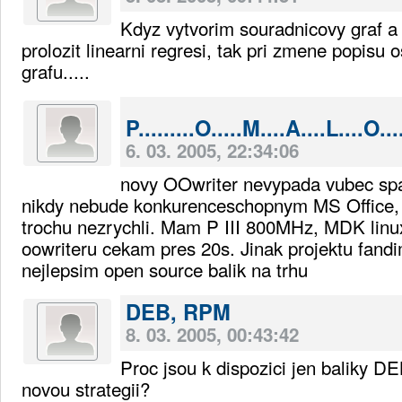
Kdyz vytvorim souradnicovy graf a
prolozit linearni regresi, tak pri zmene popisu 
grafu.....
P.........O.....M....A....L....O....
6. 03. 2005, 22:34:06
novy OOwriter nevypada vubec spa
nikdy nebude konkurenceschopnym MS Office,
trochu nezrychli. Mam P III 800MHz, MDK linux
oowriteru cekam pres 20s. Jinak projektu fandi
nejlepsim open source balik na trhu
DEB, RPM
8. 03. 2005, 00:43:42
Proc jsou k dispozici jen baliky 
novou strategii?