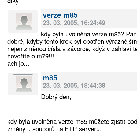
díky
verze m85
23. 03. 2005, 16:24:49
kdy byla uvolněna verze m85? Pane
dobré, kdyby tento krok byl opatřen výraznější
nejen změnou čísla v závorce, když v záhlaví t
hovoříte o m79!!!
ach jo...
m85
23. 03. 2005, 18:44:38
Dobrý den,
kdy byla uvolněna verze m85 můžete zjistit pod
změny u souborů na FTP serveru.