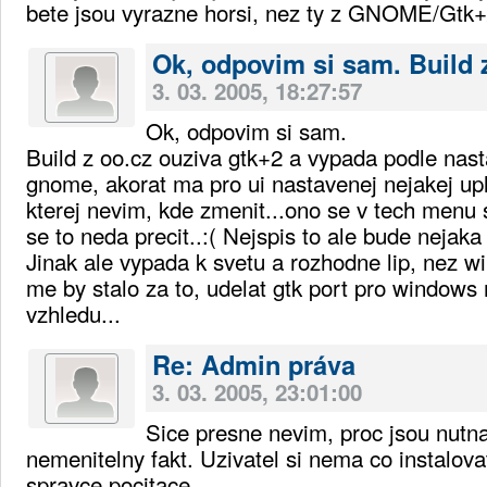
bete jsou vyrazne horsi, nez ty z GNOME/Gtk
Ok, odpovim si sam. Build 
3. 03. 2005, 18:27:57
Ok, odpovim si sam.
Build z oo.cz ouziva gtk+2 a vypada podle nas
gnome, akorat ma pro ui nastavenej nejakej upl
kterej nevim, kde zmenit...ono se v tech menu 
se to neda precit..:( Nejspis to ale bude nejaka
Jinak ale vypada k svetu a rozhodne lip, nez w
me by stalo za to, udelat gtk port pro windows 
vzhledu...
Re: Admin práva
3. 03. 2005, 23:01:00
Sice presne nevim, proc jsou nutna,
nemenitelny fakt. Uzivatel si nema co instalova
spravce pocitace.