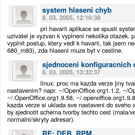
system hlaseni chyb
8. 03. 2005, 12:16:38
pri havarii aplikace se spusti syst
uzivatel je vyzvan k vyplneni nekolika otazek.
vyplnit postup, ktery vedl k havarii, tak jsem n
680_m83), zda hlaseni muze byt v cestine.
sjednoceni konfiguracnich 
8. 03. 2005, 13:32:37
linux: proc ma kazda verze jiny tva
nastavenim? napr. ~/OpenOffice.org1.1.2, ~/Op
~/.OpenOffice.org1.9.58, ~/.openoffice.org1.9.8
kazda verze si uklada sve nastaveni do sveho a
by sjednotit schema tvorby techto cest (mala/v
normalni/skryty adresar).
RE: DEB, RPM