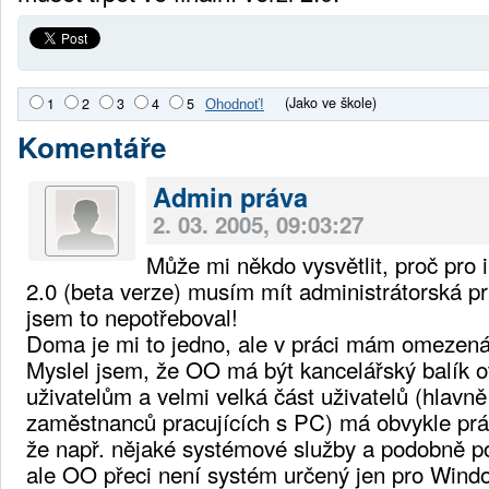
(Jako ve škole)
1
2
3
4
5
Komentáře
Admin práva
2. 03. 2005, 09:03:27
Může mi někdo vysvětlit, proč pro 
2.0 (beta verze) musím mít administrátorská pr
jsem to nepotřeboval!
Doma je mi to jedno, ale v práci mám omezená
Myslel jsem, že OO má být kancelářský balík 
uživatelům a velmi velká část uživatelů (hlavn
zaměstnanců pracujících s PC) má obvykle pr
že např. nějaké systémové služby a podobně po
ale OO přeci není systém určený jen pro Windo