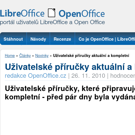
Stáhnout
Návody
Recenze
Co je OpenOffice | LibreOff
Otázky
Home
»
Články
»
Novinky
»
Uživatelské příručky aktuální a kompletní
Uživatelské příručky aktuální a
redakce OpenOffice.cz
|
26. 11. 2010
|
hodnocen
Uživatelské příručky, které připravu
kompletní - před pár dny byla vydán