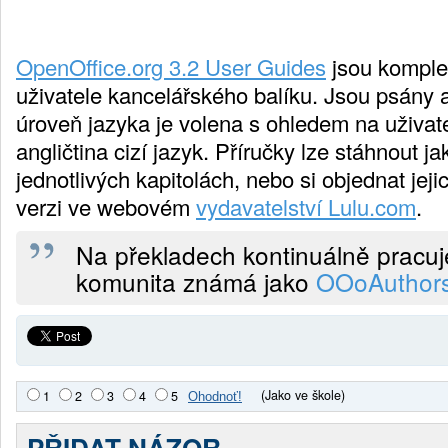
OpenOffice.org 3.2 User Guides
jsou komple
uživatele kancelářského balíku. Jsou psány 
úroveň jazyka je volena s ohledem na uživatel
angličtina cizí jazyk. Příručky lze stáhnout j
jednotlivých kapitolách, nebo si objednat je
verzi ve webovém
vydavatelství Lulu.com
.
Na překladech kontinuálně pracu
komunita známá jako
OOoAuthor
(Jako ve škole)
1
2
3
4
5
PŘIDAT NÁZOR