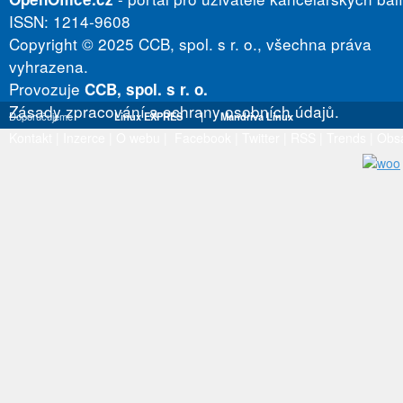
ISSN: 1214-9608
Copyright © 2025 CCB, spol. s r. o., všechna práva
vyhrazena.
Provozuje
CCB, spol. s r. o.
Zásady zpracování a ochrany osobních údajů.
Doporučujeme
Linux EXPRES
|
Mandriva Linux
Kontakt
|
Inzerce
|
O webu
|
Facebook
|
Twitter
|
RSS
|
Trends
|
Obs