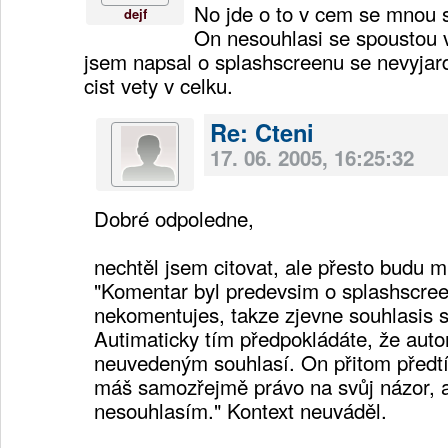
No jde o to v cem se mnou s
dejf
On nesouhlasi se spoustou v
jsem napsal o splashscreenu se nevyjardil
cist vety v celku.
Re: Cteni
17. 06. 2005, 16:25:32
Dobré odpoledne,
nechtěl jsem citovat, ale přesto budu m
"Komentar byl predevsim o splashscree
nekomentujes, takze zjevne souhlasis s 
Autimaticky tím předpokládáte, že auto
neuvedeným souhlasí. On přitom předtí
máš samozřejmě právo na svůj názor, a
nesouhlasím." Kontext neuváděl.