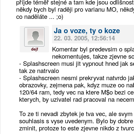
příjde téměř stejné a tam kde jsou odlišnosti
někdy bych byl raději pro varianu MO, někd
co naděláte ... ;o)
Ja o voze, ty o koze
22. 03. 2005, 12:56:14
Komentar byl predevsim o spl
dejf
nekomentujes, takze zjevne so
- Splashscreen musi jit vypnout hned jak s
tak ze natrvalo
- Splashscreen nesmi prekryvat natvrdo ja
obrazovky, zejmena pak, kdyz muze oo nab
120/64 ram, tedy vec na ktere M$o bezi c
kterych, by uzivatel rad pracoval na necem
To ze ti nevadi zbytek je tva vec, ale sv
souhlasis s vyse uvedenym. Bylo by dobre 
zminit, protoze to este zjevne nikdo z tvur