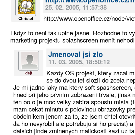
25. 02. 2005, 11:57:38
http://www.openoffice.cz/node/vi
Christof
I kdyz to neni tak uplne jasne. Rozhodne to v
marketing projektu splashscreen menit nehod
Jmenoval jsi zlo
11. 03. 2005, 18:50:12
Kazdy OS projekt, ktery zacal m
dejf
se do dvou let slozil do zcela n
Je mi jadno jaky ma ktery soft spashscreen,
hned pri jeho prvnim zobrazeni trvale, jinak 
ten oo.o je moc velky zabira spoustu mista (t
mam cekat minutu s polovinou obrazovky pr
obdelnikem jenom za to, ze jsem chtel otevr
Ja ho nevyrobil ale potrebuju si ho precist) a
dalsich jinde zminenych malickosti kazi uz t