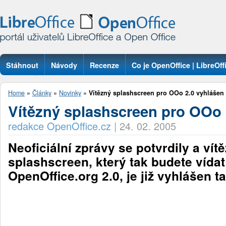
Stáhnout
Návody
Recenze
Co je OpenOffice | LibreOff
Otázky
Home
»
Články
»
Novinky
»
Vítězný splashscreen pro OOo 2.0 vyhlášen
Vítězný splashscreen pro OOo 
redakce OpenOffice.cz
|
24. 02. 2005
Neoficiální zprávy se potvrdily a vít
splashscreen, který tak budete vídat
OpenOffice.org 2.0, je již vyhlášen ta