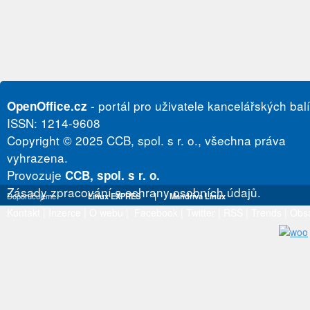
- portál pro uživatele kancelářských bal
OpenOffice.cz
ISSN: 1214-9608
Copyright © 2025 CCB, spol. s r. o., všechna práva
vyhrazena.
Provozuje
CCB, spol. s r. o.
Zásady zpracování a ochrany osobních údajů.
Doporučujeme
Linux EXPRES
|
Mandriva Linux
Kontakt
|
Inzerce
|
O webu
|
Facebook
|
Twitter
|
RSS
|
Trends
|
Obs