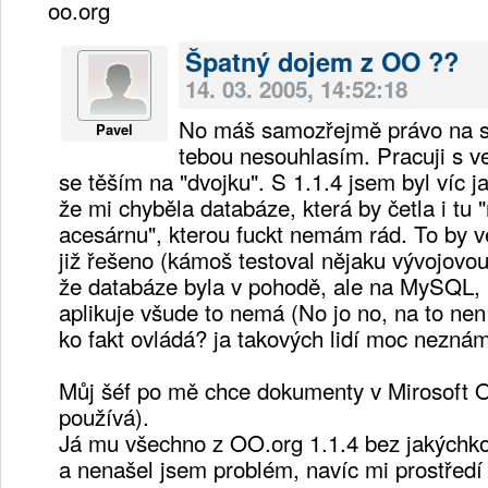
oo.org
Špatný dojem z OO ??
14. 03. 2005, 14:52:18
No máš samozřejmě právo na svů
Pavel
tebou nesouhlasím. Pracuji s ve
se těším na "dvojku". S 1.1.4 jsem byl víc j
že mi chyběla databáze, která by četla i tu 
acesárnu", kterou fuckt nemám rád. To by ve
již řešeno (kámoš testoval nějaku vývojovou 
že databáze byla v pohodě, ale na MySQL,
aplikuje všude to nemá (No jo no, na to není
ko fakt ovládá? ja takových lidí moc neznám
Můj šéf po mě chce dokumenty v Mirosoft O
používá).
Já mu všechno z OO.org 1.1.4 bez jakýchkol
a nenašel jsem problém, navíc mi prostředí