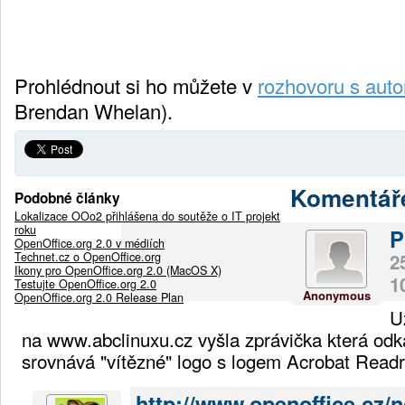
Prohlédnout si ho můžete v
rozhovoru s aut
Brendan Whelan).
Komentář
Podobné články
Lokalizace OOo2 přihlášena do soutěže o IT projekt
roku
P
OpenOffice.org 2.0 v médiích
Technet.cz o OpenOffice.org
2
Ikony pro OpenOffice.org 2.0 (MacOS X)
1
Testujte OpenOffice.org 2.0
Anonymous
OpenOffice.org 2.0 Release Plan
U
na www.abclinuxu.cz vyšla zprávička která odk
srovnává "vítězné" logo s logem Acrobat Read
http://www.openoffice.cz/