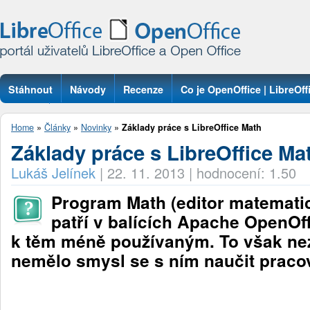
Stáhnout
Návody
Recenze
Co je OpenOffice | LibreOff
Otázky
Home
»
Články
»
Novinky
»
Základy práce s LibreOffice Math
Základy práce s LibreOffice Ma
Lukáš Jelínek
|
22. 11. 2013
|
hodnocení: 1.50
Program Math (editor matemati
patří v balících Apache OpenOff
k těm méně používaným. To však ne
nemělo smysl se s ním naučit pracov