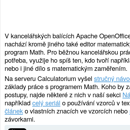
V kancelářských balících Apache OpenOffice
nachází kromě jiného také editor matematick
program Math. Pro běžnou kancelářskou prác
potřeba, využije ho spíš ten, kdo tvoří napří
nebo i jiné dílo s matematickým zaměřením.
Na serveru Calculatorium vyšel
stručný náv
základy práce s programem Math. Koho by za
postupy, najde některé z nich v naší sekci
Ná
například
celý seriál
o používání vzorců v te
článek
o vlastních znacích ve vzorcích nebo
závorkami.