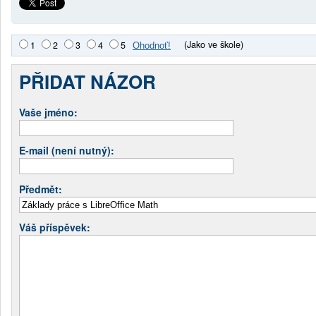
(Jako ve škole)
1
2
3
4
5
PŘIDAT NÁZOR
Vaše jméno:
E-mail (není nutný):
Předmět:
Váš příspěvek: