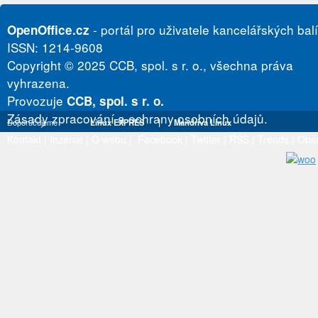
- portál pro uživatele kancelářských bal
OpenOffice.cz
ISSN: 1214-9608
Copyright © 2025 CCB, spol. s r. o., všechna práva
vyhrazena.
Provozuje
CCB, spol. s r. o.
Zásady zpracování a ochrany osobních údajů.
Doporučujeme
Linux EXPRES
|
Mandriva Linux
Kontakt
|
Inzerce
|
O webu
|
Facebook
|
Twitter
|
RSS
|
Trends
|
Obs