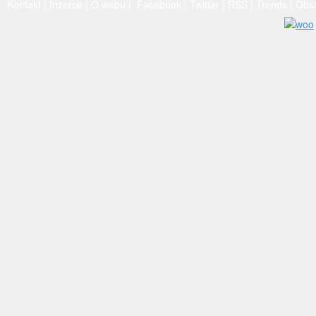
Kontakt
|
Inzerce
|
O webu
|
Facebook
|
Twitter
|
RSS
|
Trends
|
Obs