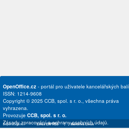
- portál pro uživatele kancelářských bal
OpenOffice.cz
ISSN: 1214-9608
Copyright © 2025 CCB, spol. s r. o., všechna práva
vyhrazena.
Provozuje
CCB, spol. s r. o.
Zásady zpracování a ochrany osobních údajů.
Doporučujeme
Linux EXPRES
|
Mandriva Linux