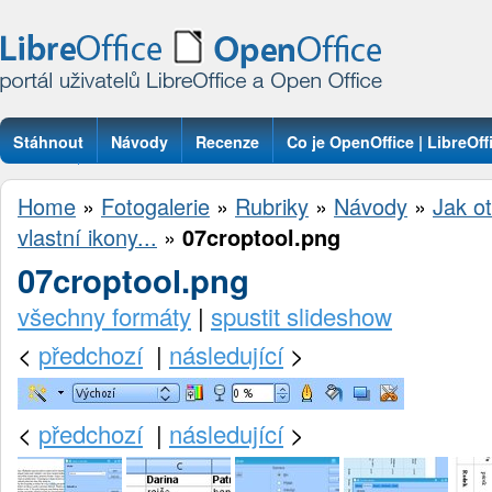
Stáhnout
Návody
Recenze
Co je OpenOffice | LibreOff
Otázky
Home
»
Fotogalerie
»
Rubriky
»
Návody
»
Jak ot
vlastní ikony...
»
07croptool.png
07croptool.png
všechny formáty
|
spustit slideshow
<
předchozí
|
následující
>
<
předchozí
|
následující
>