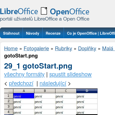
Stáhnout
Návody
Recenze
Co je OpenOffice | LibreOff
Otázky
Home
»
Fotogalerie
»
Rubriky
»
Doplňky
»
Malá
gotoStart.png
29_1 gotoStart.png
všechny formáty
|
spustit slideshow
<
předchozí
|
následující
>