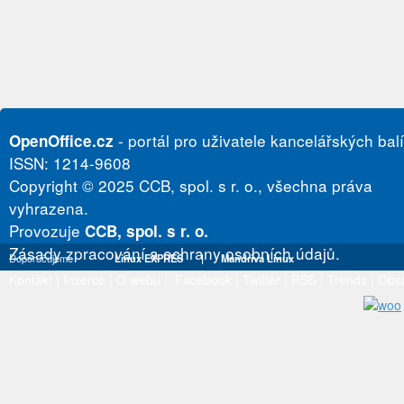
- portál pro uživatele kancelářských bal
OpenOffice.cz
ISSN: 1214-9608
Copyright © 2025 CCB, spol. s r. o., všechna práva
vyhrazena.
Provozuje
CCB, spol. s r. o.
Zásady zpracování a ochrany osobních údajů.
Doporučujeme
Linux EXPRES
|
Mandriva Linux
Kontakt
|
Inzerce
|
O webu
|
Facebook
|
Twitter
|
RSS
|
Trends
|
Obs