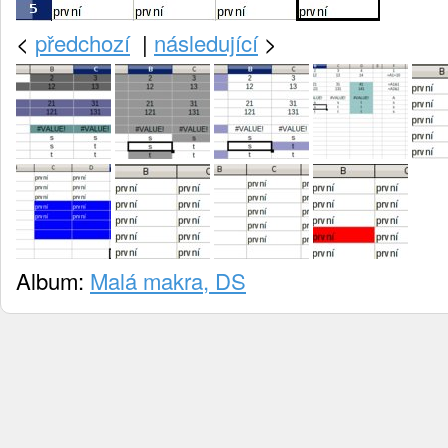
<
předchozí
|
následující
>
Album:
Malá makra, DS