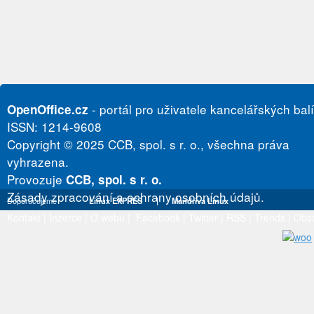
- portál pro uživatele kancelářských bal
OpenOffice.cz
ISSN: 1214-9608
Copyright © 2025 CCB, spol. s r. o., všechna práva
vyhrazena.
Provozuje
CCB, spol. s r. o.
Zásady zpracování a ochrany osobních údajů.
Doporučujeme
Linux EXPRES
|
Mandriva Linux
Kontakt
|
Inzerce
|
O webu
|
Facebook
|
Twitter
|
RSS
|
Trends
|
Obs