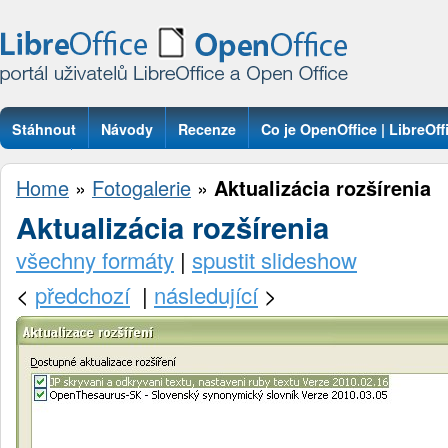
Stáhnout
Návody
Recenze
Co je OpenOffice | LibreOff
Otázky
Home
»
Fotogalerie
»
Aktualizácia rozšírenia
Aktualizácia rozšírenia
všechny formáty
|
spustit slideshow
<
předchozí
|
následující
>