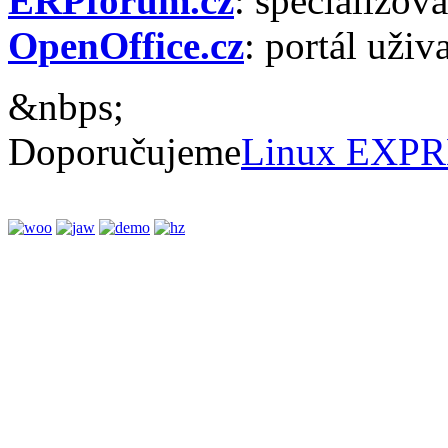
ERPforum.cz
: specializov
OpenOffice.cz
: portál uživ
&nbps;
Doporučujeme
Linux EXP