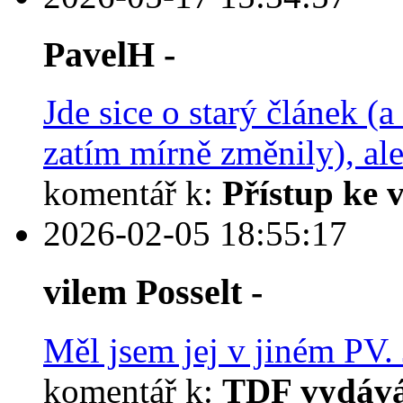
PavelH -
Jde sice o starý článek (
zatím mírně změnily), ale
komentář k:
Přístup ke 
2026-02-05 18:55:17
vilem Posselt -
Měl jsem jej v jiném PV. 
komentář k:
TDF vydává 