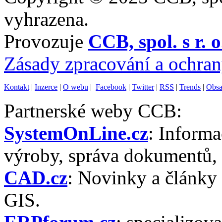
vyhrazena.
Provozuje
CCB, spol. s r. o
Zásady zpracování a ochran
Kontakt
|
Inzerce
|
O webu
|
Facebook
|
Twitter
|
RSS
|
Trends
|
Obsa
Partnerské weby CCB:
SystemOnLine.cz
: Inform
výroby, správa dokumentů, 
CAD.cz
: Novinky a článk
GIS.