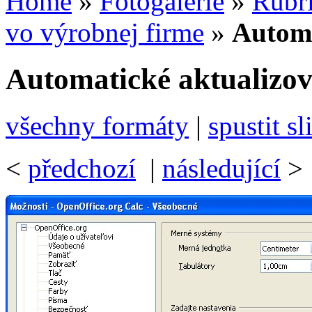
Home
»
Fotogalerie
»
Rubr
vo výrobnej firme
»
Automa
Automatické aktualizo
všechny formáty
|
spustit s
<
předchozí
|
následující
>