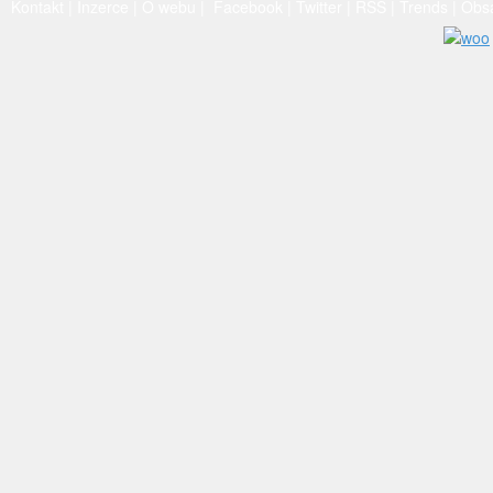
Kontakt
|
Inzerce
|
O webu
|
Facebook
|
Twitter
|
RSS
|
Trends
|
Obs