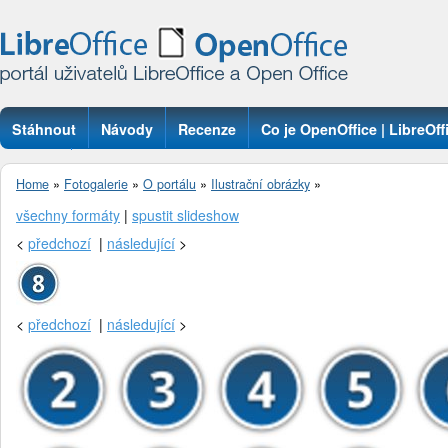
Stáhnout
Návody
Recenze
Co je OpenOffice | LibreOff
Otázky
Home
»
Fotogalerie
»
O portálu
»
Ilustrační obrázky
»
všechny formáty
|
spustit slideshow
<
předchozí
|
následující
>
<
předchozí
|
následující
>