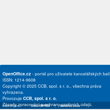
- portál pro uživatele kancelářských bal
OpenOffice.cz
ISSN: 1214-9608
Copyright © 2025 CCB, spol. s r. o., všechna práva
vyhrazena.
Provozuje
CCB, spol. s r. o.
Zásady zpracování a ochrany osobních údajů.
Doporučujeme
Linux EXPRES
|
Mandriva Linux