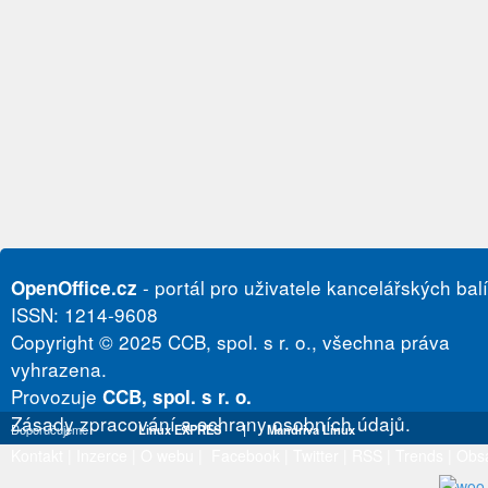
- portál pro uživatele kancelářských bal
OpenOffice.cz
ISSN: 1214-9608
Copyright © 2025 CCB, spol. s r. o., všechna práva
vyhrazena.
Provozuje
CCB, spol. s r. o.
Zásady zpracování a ochrany osobních údajů.
Doporučujeme
Linux EXPRES
|
Mandriva Linux
Kontakt
|
Inzerce
|
O webu
|
Facebook
|
Twitter
|
RSS
|
Trends
|
Obs