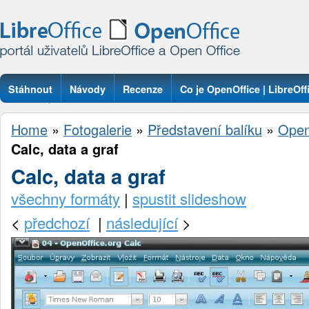
Stáhnout
Návody
Recenze
Co je OpenOffice | LibreOff
Otázky
Home
»
Fotogalerie
»
Představení balíku
»
Open
Calc, data a graf
Calc, data a graf
všechny formáty
|
spustit slideshow
<
předchozí
|
následující
>