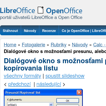
Stáhnout
Návody
Recenze
Co je OpenOffice | LibreOff
Otázky
Home
»
Fotogalerie
»
Rubriky
»
Návody
»
Calc -
Dialógové okno s možnosťami presunu, alebo
Dialógové okno s možnosťami 
kopírovania listu
všechny formáty
|
spustit slideshow
<
předchozí
|
následující
>