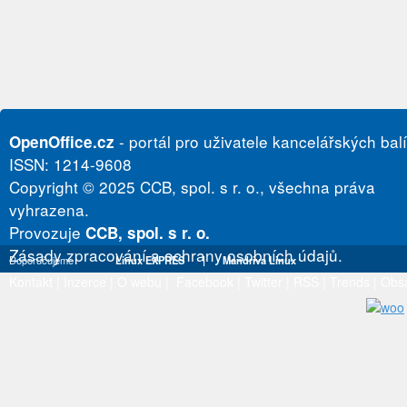
- portál pro uživatele kancelářských bal
OpenOffice.cz
ISSN: 1214-9608
Copyright © 2025 CCB, spol. s r. o., všechna práva
vyhrazena.
Provozuje
CCB, spol. s r. o.
Zásady zpracování a ochrany osobních údajů.
Doporučujeme
Linux EXPRES
|
Mandriva Linux
Kontakt
|
Inzerce
|
O webu
|
Facebook
|
Twitter
|
RSS
|
Trends
|
Obs