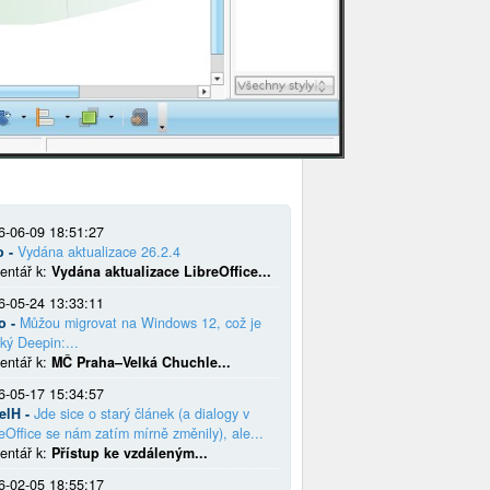
6-06-09 18:51:27
o -
Vydána aktualizace 26.2.4
entář k:
Vydána aktualizace LibreOffice...
6-05-24 13:33:11
o -
Můžou migrovat na Windows 12, což je
ký Deepin:...
entář k:
MČ Praha–Velká Chuchle...
6-05-17 15:34:57
elH -
Jde sice o starý článek (a dialogy v
eOffice se nám zatím mírně změnily), ale...
entář k:
Přístup ke vzdáleným...
6-02-05 18:55:17