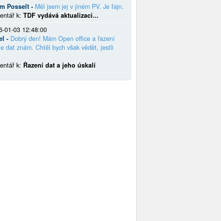
em Posselt -
Měl jsem jej v jiném PV. Je fajn.
entář k:
TDF vydává aktualizaci...
6-01-03 12:48:00
el -
Dobrý den! Mám Open office a řazení
e dat znám. Chtěl bych však vědět, jestli
entář k:
Řazení dat a jeho úskalí