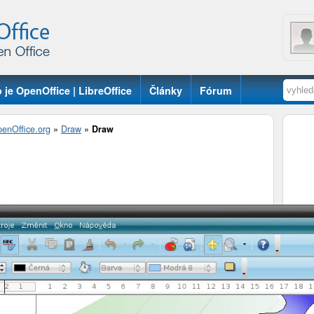
 je OpenOffice | LibreOffice
Články
Fórum
enOffice.org
»
Draw
»
Draw