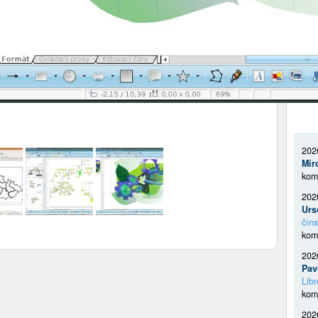
202
Mir
kom
202
Urs
číns
kom
202
Pav
Libr
kom
202