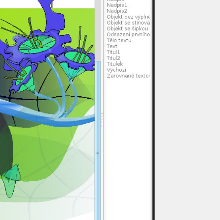
m OpenOffice.cz
Meet a girl from your city tonight
Don't settle for virtual
Find your perfect match for the night
vložení obrázku - VYŘEŠENO
Nahradit Vše nenahradí všechny kombinace
Poznámky pod čarou u LO 25.2
tisk na samolepící štítky VYŘEŠENO
Girls From Your City - Anonymous Casual...
Girls In Your Town - Anonymous Cacual...
Girls In Your Town - No Selfie - Anonymous...