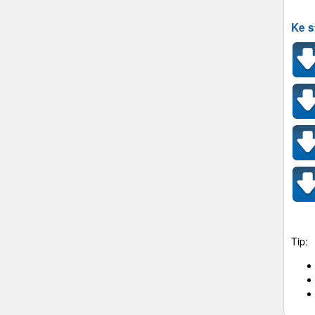
Ke s
Tip: