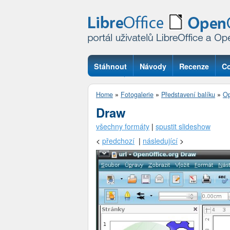
Stáhnout
Návody
Recenze
Co
Otázky
Home
»
Fotogalerie
»
Představení balíku
»
Op
Draw
všechny formáty
|
spustit slideshow
<
předchozí
|
následující
>