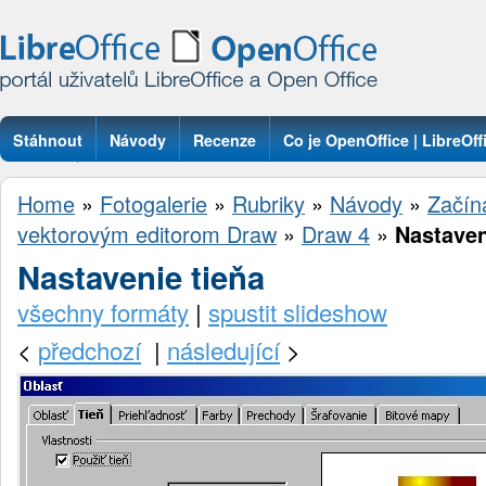
Stáhnout
Návody
Recenze
Co je OpenOffice | LibreOff
Otázky
Home
»
Fotogalerie
»
Rubriky
»
Návody
»
Začín
vektorovým editorom Draw
»
Draw 4
»
Nastaven
Nastavenie tieňa
všechny formáty
|
spustit slideshow
<
předchozí
|
následující
>