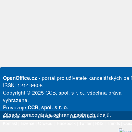
- portál pro uživatele kancelářských bal
OpenOffice.cz
ISSN: 1214-9608
Copyright © 2025 CCB, spol. s r. o., všechna práva
vyhrazena.
Provozuje
CCB, spol. s r. o.
Zásady zpracování a ochrany osobních údajů.
Doporučujeme
Linux EXPRES
|
Mandriva Linux
Kontakt
|
Inzerce
|
O webu
|
Facebook
|
Twitter
|
RSS
|
Trends
|
Obs