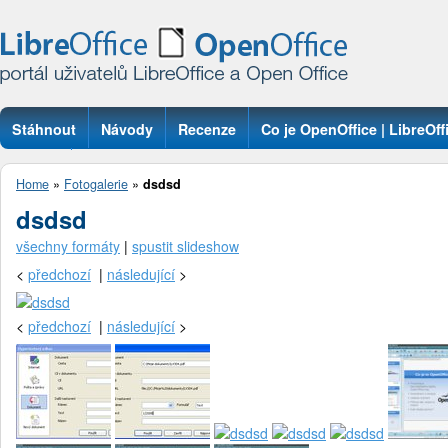
Stáhnout
Návody
Recenze
Co je OpenOffice | LibreOff
Otázky
Home
»
Fotogalerie
»
dsdsd
dsdsd
všechny formáty
|
spustit slideshow
<
předchozí
|
následující
>
<
předchozí
|
následující
>