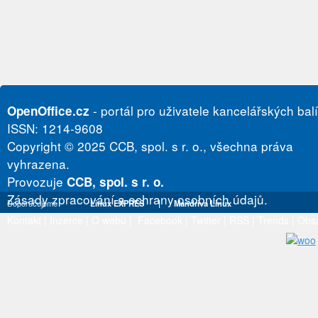
- portál pro uživatele kancelářských bal
OpenOffice.cz
ISSN: 1214-9608
Copyright © 2025 CCB, spol. s r. o., všechna práva
vyhrazena.
Provozuje
CCB, spol. s r. o.
Zásady zpracování a ochrany osobních údajů.
Doporučujeme
Linux EXPRES
|
Mandriva Linux
Kontakt
|
Inzerce
|
O webu
|
Facebook
|
Twitter
|
RSS
|
Trends
|
Obs