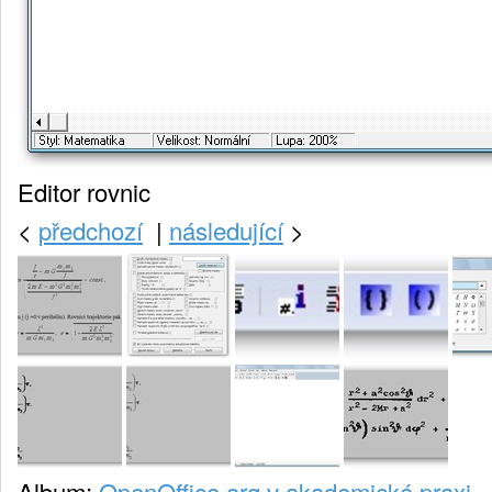
Editor rovnic
<
předchozí
|
následující
>
Album:
OpenOffice.org v akademické praxi