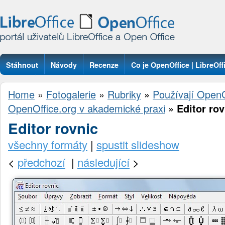
Stáhnout
Návody
Recenze
Co je OpenOffice | LibreOff
Otázky
Home
»
Fotogalerie
»
Rubriky
»
Používají OpenO
OpenOffice.org v akademické praxi
»
Editor rov
Editor rovnic
všechny formáty
|
spustit slideshow
<
předchozí
|
následující
>