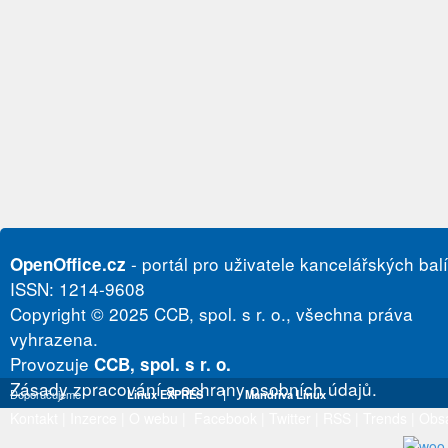
- portál pro uživatele kancelářských bal
OpenOffice.cz
ISSN: 1214-9608
Copyright © 2025 CCB, spol. s r. o., všechna práva
vyhrazena.
Provozuje
CCB, spol. s r. o.
Zásady zpracování a ochrany osobních údajů.
Doporučujeme
Linux EXPRES
|
Mandriva Linux
Kontakt
|
Inzerce
|
O webu
|
Facebook
|
Twitter
|
RSS
|
Trends
|
Obs