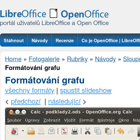
Stáhnout
Návody
Recenze
Co je OpenOffice | LibreOff
Otázky
Home
»
Fotogalerie
»
Rubriky
»
Návody
»
Sloup
Formátování grafu
Formátování grafu
všechny formáty
|
spustit slideshow
<
předchozí
|
následující
>