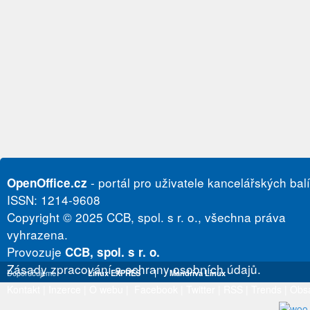
- portál pro uživatele kancelářských bal
OpenOffice.cz
ISSN: 1214-9608
Copyright © 2025 CCB, spol. s r. o., všechna práva
vyhrazena.
Provozuje
CCB, spol. s r. o.
Zásady zpracování a ochrany osobních údajů.
Doporučujeme
Linux EXPRES
|
Mandriva Linux
Kontakt
|
Inzerce
|
O webu
|
Facebook
|
Twitter
|
RSS
|
Trends
|
Obs