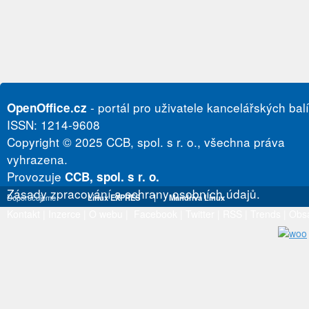
- portál pro uživatele kancelářských bal
OpenOffice.cz
ISSN: 1214-9608
Copyright © 2025 CCB, spol. s r. o., všechna práva
vyhrazena.
Provozuje
CCB, spol. s r. o.
Zásady zpracování a ochrany osobních údajů.
Doporučujeme
Linux EXPRES
|
Mandriva Linux
Kontakt
|
Inzerce
|
O webu
|
Facebook
|
Twitter
|
RSS
|
Trends
|
Obs