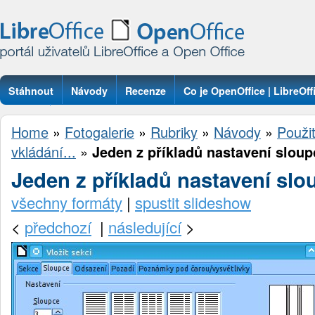
Stáhnout
Návody
Recenze
Co je OpenOffice | LibreOff
Otázky
Home
»
Fotogalerie
»
Rubriky
»
Návody
»
Použit
vkládání...
»
Jeden z příkladů nastavení sloup
Jeden z příkladů nastavení slo
všechny formáty
|
spustit slideshow
<
předchozí
|
následující
>