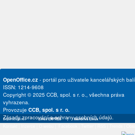
- portál pro uživatele kancelářských bal
OpenOffice.cz
ISSN: 1214-9608
Copyright © 2025 CCB, spol. s r. o., všechna práva
vyhrazena.
Provozuje
CCB, spol. s r. o.
Zásady zpracování a ochrany osobních údajů.
Doporučujeme
Linux EXPRES
|
Mandriva Linux
Kontakt
|
Inzerce
|
O webu
|
Facebook
|
Twitter
|
RSS
|
Trends
|
Obs