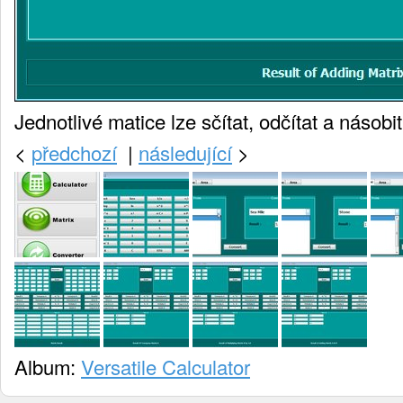
Jednotlivé matice lze sčítat, odčítat a násobit
<
předchozí
|
následující
>
Album:
Versatile Calculator