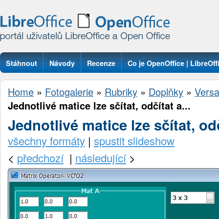
Stáhnout
Návody
Recenze
Co je OpenOffice | LibreOff
Otázky
Home
»
Fotogalerie
»
Rubriky
»
Doplňky
»
Versa
Jednotlivé matice lze sčítat, odčítat a...
Jednotlivé matice lze sčítat, od
všechny formáty
|
spustit slideshow
<
předchozí
|
následující
>