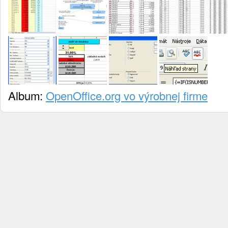
Album:
OpenOffice.org vo výrobnej firme