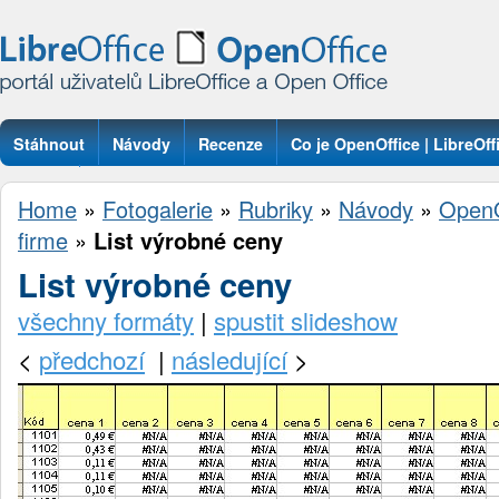
Stáhnout
Návody
Recenze
Co je OpenOffice | LibreOff
Otázky
Home
»
Fotogalerie
»
Rubriky
»
Návody
»
OpenO
firme
»
List výrobné ceny
List výrobné ceny
všechny formáty
|
spustit slideshow
<
předchozí
|
následující
>