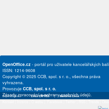
- portál pro uživatele kancelářských bal
OpenOffice.cz
ISSN: 1214-9608
Copyright © 2025 CCB, spol. s r. o., všechna práva
vyhrazena.
Provozuje
CCB, spol. s r. o.
Zásady zpracování a ochrany osobních údajů.
Doporučujeme
Linux EXPRES
|
Mandriva Linux
Kontakt
|
Inzerce
|
O webu
|
Facebook
|
Twitter
|
RSS
|
Trends
|
Obs