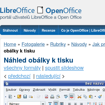
Stáhnout
Návody
Recenze
Co je OpenOffice | LibreOff
Otázky
Home
»
Fotogalerie
»
Rubriky
»
Návody
»
Jak pr
obálky k tisku
Náhled obálky k tisku
všechny formáty
|
spustit slideshow
<
předchozí
|
následující
>