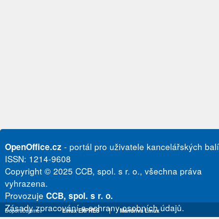
- portál pro uživatele kancelářských bal
OpenOffice.cz
ISSN: 1214-9608
Copyright © 2025 CCB, spol. s r. o., všechna práva
vyhrazena.
Provozuje
CCB, spol. s r. o.
Zásady zpracování a ochrany osobních údajů.
Doporučujeme
Linux EXPRES
|
Mandriva Linux