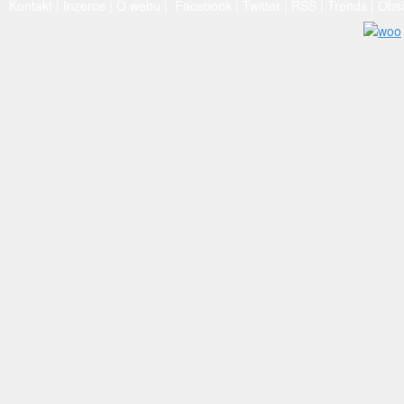
Kontakt
|
Inzerce
|
O webu
|
Facebook
|
Twitter
|
RSS
|
Trends
|
Obs