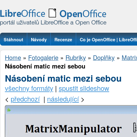
Stáhnout
Návody
Recenze
Co je OpenOffice | LibreOff
Otázky
Home
»
Fotogalerie
»
Rubriky
»
Doplňky
»
Matri
Násobení matic mezi sebou
Násobení matic mezi sebou
všechny formáty
|
spustit slideshow
<
předchozí
|
následující
>