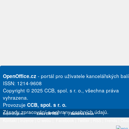
- portál pro uživatele kancelářských bal
OpenOffice.cz
ISSN: 1214-9608
Copyright © 2025 CCB, spol. s r. o., všechna práva
vyhrazena.
Provozuje
CCB, spol. s r. o.
Zásady zpracování a ochrany osobních údajů.
Doporučujeme
Linux EXPRES
|
Mandriva Linux
Kontakt
|
Inzerce
|
O webu
|
Facebook
|
Twitter
|
RSS
|
Trends
|
Obs