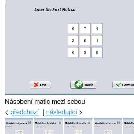
Násobení matic mezi sebou
<
předchozí
|
následující
>