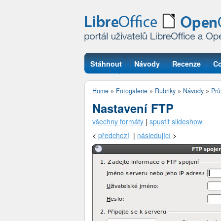
Stáhnout
Návody
Recenze
Co
Otázky
Home
»
Fotogalerie
»
Rubriky
»
Návody
»
Prů
Nastavení FTP
všechny formáty
|
spustit slideshow
<
předchozí
|
následující
>