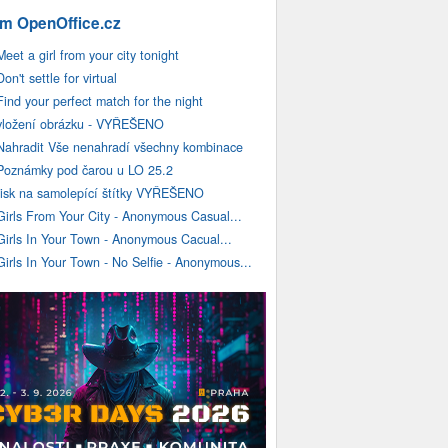
m OpenOffice.cz
Meet a girl from your city tonight
Don't settle for virtual
Find your perfect match for the night
vložení obrázku - VYŘEŠENO
Nahradit Vše nenahradí všechny kombinace
Poznámky pod čarou u LO 25.2
tisk na samolepící štítky VYŘEŠENO
Girls From Your City - Anonymous Casual...
Girls In Your Town - Anonymous Cacual...
Girls In Your Town - No Selfie - Anonymous...