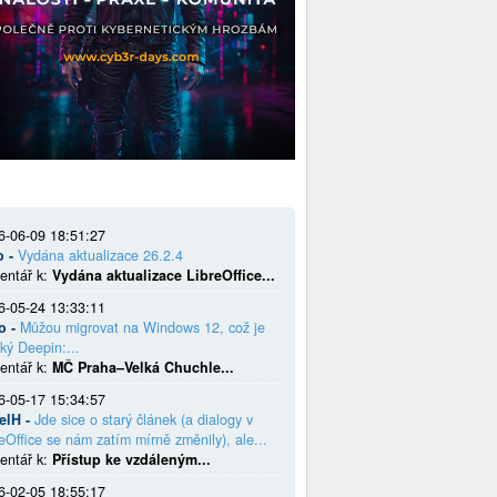
6-06-09 18:51:27
o -
Vydána aktualizace 26.2.4
entář k:
Vydána aktualizace LibreOffice...
6-05-24 13:33:11
o -
Můžou migrovat na Windows 12, což je
ký Deepin:...
entář k:
MČ Praha–Velká Chuchle...
6-05-17 15:34:57
elH -
Jde sice o starý článek (a dialogy v
eOffice se nám zatím mírně změnily), ale...
entář k:
Přístup ke vzdáleným...
6-02-05 18:55:17