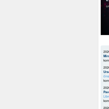
202
Mir
kom
202
Urs
číns
kom
202
Pav
Libr
kom
202