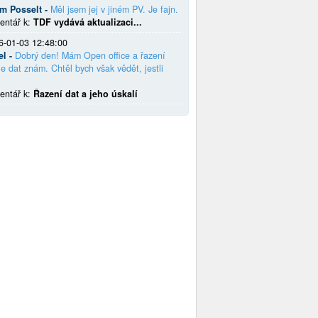
em Posselt -
Měl jsem jej v jiném PV. Je fajn.
entář k:
TDF vydává aktualizaci...
6-01-03 12:48:00
el -
Dobrý den! Mám Open office a řazení
e dat znám. Chtěl bych však vědět, jestli
entář k:
Řazení dat a jeho úskalí