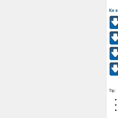
Ke s
Tip: