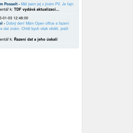
em Posselt -
Měl jsem jej v jiném PV. Je fajn.
entář k:
TDF vydává aktualizaci...
6-01-03 12:48:00
el -
Dobrý den! Mám Open office a řazení
e dat znám. Chtěl bych však vědět, jestli
entář k:
Řazení dat a jeho úskalí