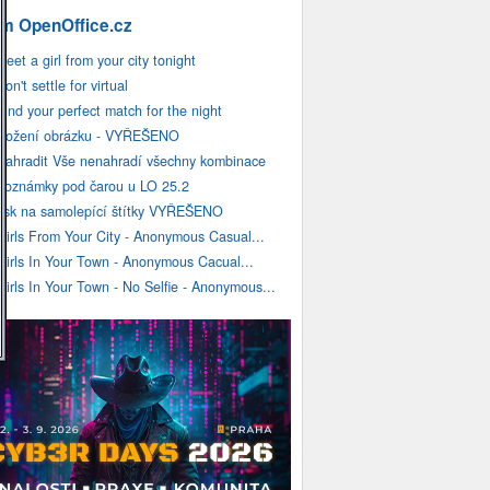
m OpenOffice.cz
Meet a girl from your city tonight
Don't settle for virtual
Find your perfect match for the night
vložení obrázku - VYŘEŠENO
Nahradit Vše nenahradí všechny kombinace
Poznámky pod čarou u LO 25.2
tisk na samolepící štítky VYŘEŠENO
Girls From Your City - Anonymous Casual...
Girls In Your Town - Anonymous Cacual...
Girls In Your Town - No Selfie - Anonymous...