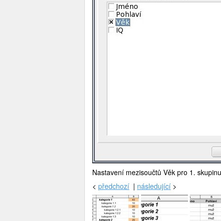
Nastavení mezisoučtů Věk pro 1. skupin
<
předchozí
|
následující
>