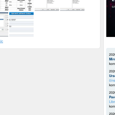
lc
202
Mir
kom
202
Urs
číns
kom
202
Pav
Libr
kom
202