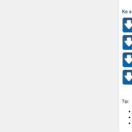
Ke s
Tip: