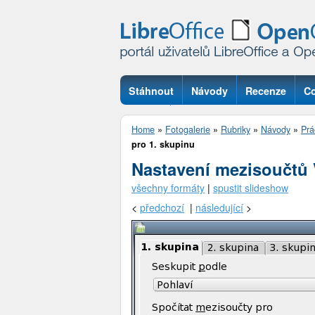
Stáhnout
Návody
Recenze
Co
Otázky
Home
»
Fotogalerie
»
Rubriky
»
Návody
»
Prá
pro 1. skupinu
Nastavení mezisoučtů 
všechny formáty
|
spustit slideshow
<
předchozí
|
následující
>