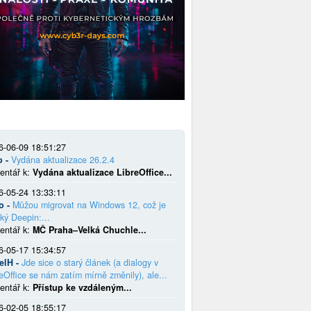
6-06-09 18:51:27
o -
Vydána aktualizace 26.2.4
entář k:
Vydána aktualizace LibreOffice...
6-05-24 13:33:11
o -
Můžou migrovat na Windows 12, což je
ký Deepin:...
entář k:
MČ Praha–Velká Chuchle...
6-05-17 15:34:57
elH -
Jde sice o starý článek (a dialogy v
eOffice se nám zatím mírně změnily), ale...
entář k:
Přístup ke vzdáleným...
6-02-05 18:55:17