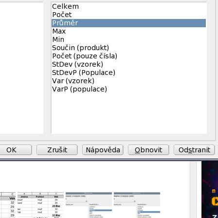
Foru
u