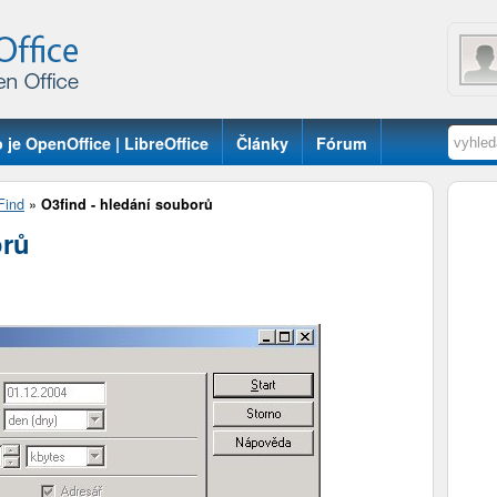
 je OpenOffice | LibreOffice
Články
Fórum
Find
»
O3find - hledání souborů
orů