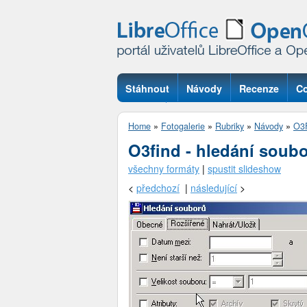
Stáhnout
Návody
Recenze
Co
Otázky
Home
»
Fotogalerie
»
Rubriky
»
Návody
»
O3
O3find - hledání soub
všechny formáty
|
spustit slideshow
<
předchozí
|
následující
>