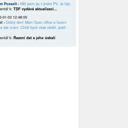
em Posselt -
Měl jsem jej v jiném PV. Je fajn.
entář k:
TDF vydává aktualizaci...
6-01-03 12:48:00
el -
Dobrý den! Mám Open office a řazení
e dat znám. Chtěl bych však vědět, jestli
entář k:
Řazení dat a jeho úskalí