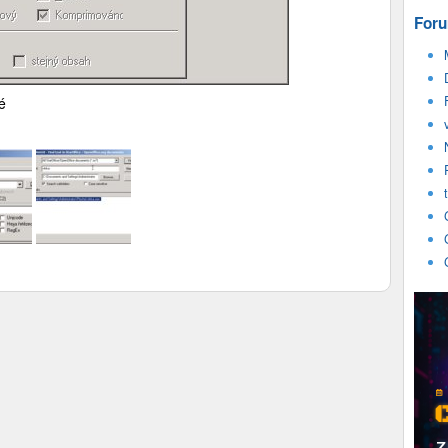
Foru
é