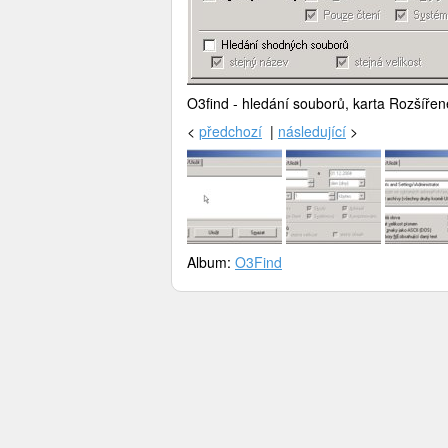
O3find - hledání souborů, karta Rozšířen
<
předchozí
|
následující
>
Album:
O3Find