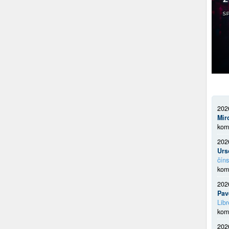
202
Mir
kom
202
Urs
číns
kom
202
Pav
Libr
kom
202