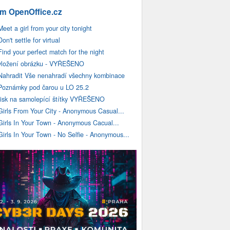
m OpenOffice.cz
Meet a girl from your city tonight
Don't settle for virtual
Find your perfect match for the night
vložení obrázku - VYŘEŠENO
Nahradit Vše nenahradí všechny kombinace
Poznámky pod čarou u LO 25.2
tisk na samolepící štítky VYŘEŠENO
Girls From Your City - Anonymous Casual...
Girls In Your Town - Anonymous Cacual...
Girls In Your Town - No Selfie - Anonymous...