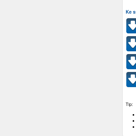
Ke s
Tip: