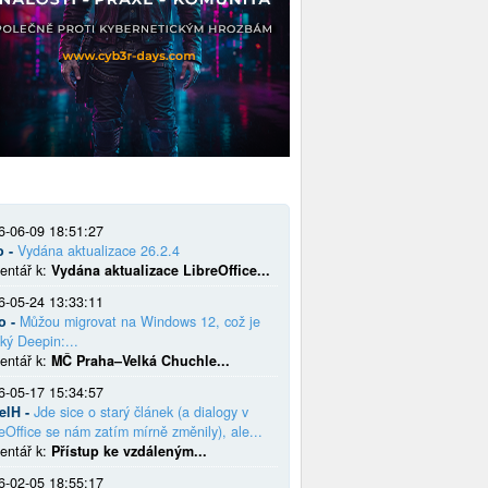
6-06-09 18:51:27
o -
Vydána aktualizace 26.2.4
entář k:
Vydána aktualizace LibreOffice...
6-05-24 13:33:11
o -
Můžou migrovat na Windows 12, což je
ký Deepin:...
entář k:
MČ Praha–Velká Chuchle...
6-05-17 15:34:57
elH -
Jde sice o starý článek (a dialogy v
eOffice se nám zatím mírně změnily), ale...
entář k:
Přístup ke vzdáleným...
6-02-05 18:55:17