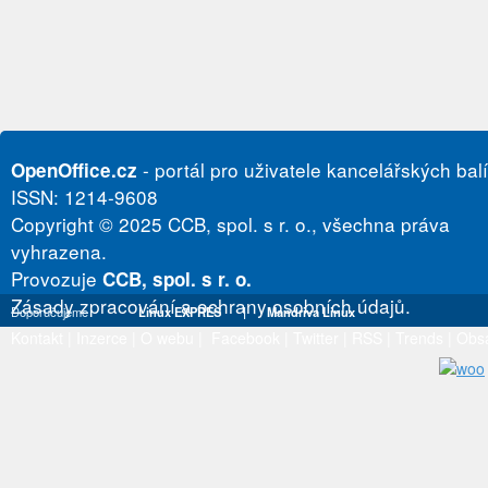
- portál pro uživatele kancelářských bal
OpenOffice.cz
ISSN: 1214-9608
Copyright © 2025 CCB, spol. s r. o., všechna práva
vyhrazena.
Provozuje
CCB, spol. s r. o.
Zásady zpracování a ochrany osobních údajů.
Doporučujeme
Linux EXPRES
|
Mandriva Linux
Kontakt
|
Inzerce
|
O webu
|
Facebook
|
Twitter
|
RSS
|
Trends
|
Obs