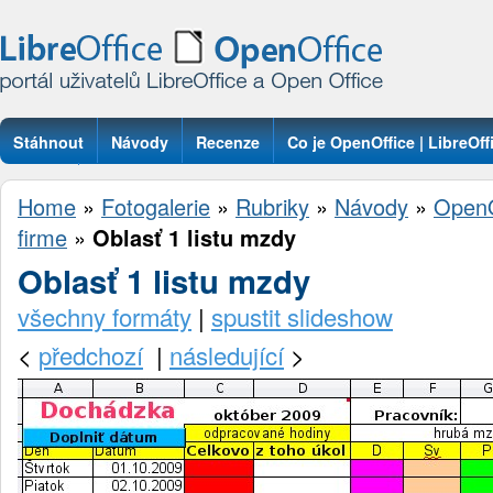
Stáhnout
Návody
Recenze
Co je OpenOffice | LibreOff
Otázky
Home
»
Fotogalerie
»
Rubriky
»
Návody
»
OpenO
firme
»
Oblasť 1 listu mzdy
Oblasť 1 listu mzdy
všechny formáty
|
spustit slideshow
<
předchozí
|
následující
>