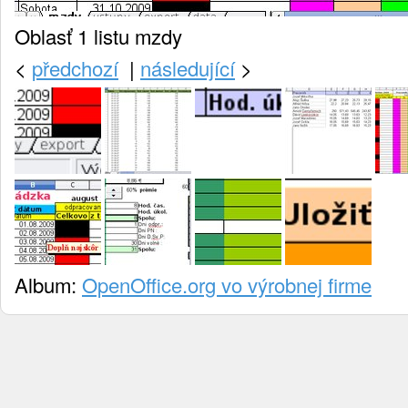
Oblasť 1 listu mzdy
<
předchozí
|
následující
>
Album:
OpenOffice.org vo výrobnej firme