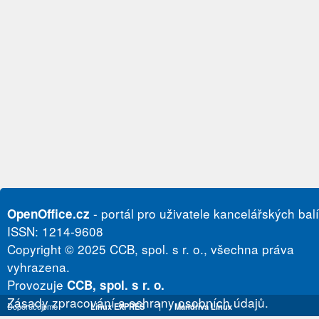
- portál pro uživatele kancelářských bal
OpenOffice.cz
ISSN: 1214-9608
Copyright © 2025 CCB, spol. s r. o., všechna práva
vyhrazena.
Provozuje
CCB, spol. s r. o.
Zásady zpracování a ochrany osobních údajů.
Doporučujeme
Linux EXPRES
|
Mandriva Linux