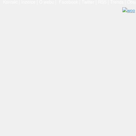
Kontakt
|
Inzerce
|
O webu
|
Facebook
|
Twitter
|
RSS
|
Trends
|
Obs