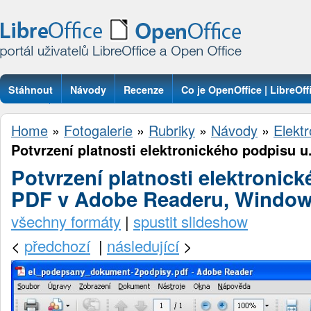
Stáhnout
Návody
Recenze
Co je OpenOffice | LibreOff
Otázky
Home
»
Fotogalerie
»
Rubriky
»
Návody
»
Elektr
Potvrzení platnosti elektronického podpisu u.
Potvrzení platnosti elektronic
PDF v Adobe Readeru, Windo
všechny formáty
|
spustit slideshow
<
předchozí
|
následující
>