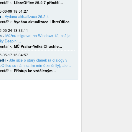
entář k:
LibreOffice 25.2.7 přináší...
6-06-09 18:51:27
o -
Vydána aktualizace 26.2.4
entář k:
Vydána aktualizace LibreOffice...
6-05-24 13:33:11
o -
Můžou migrovat na Windows 12, což je
ký Deepin:...
entář k:
MČ Praha–Velká Chuchle...
6-05-17 15:34:57
elH -
Jde sice o starý článek (a dialogy v
eOffice se nám zatím mírně změnily), ale...
entář k:
Přístup ke vzdáleným...