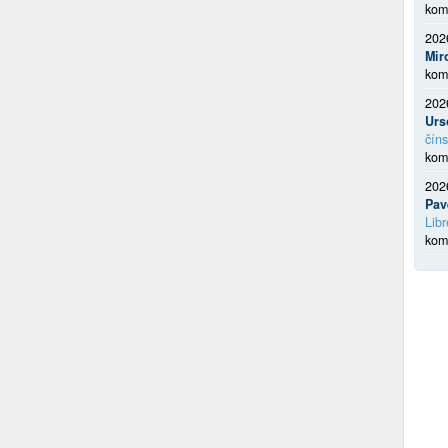
kom
202
Mir
kom
202
Urs
číns
kom
202
Pav
Libr
kom