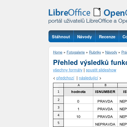
Stáhnout
Návody
Recenze
Co
Otázky
Home
»
Fotogalerie
»
Rubriky
»
Návody
»
Prá
Přehled výsledků funkcí
všechny formáty
|
spustit slideshow
<
předchozí
|
následující
>