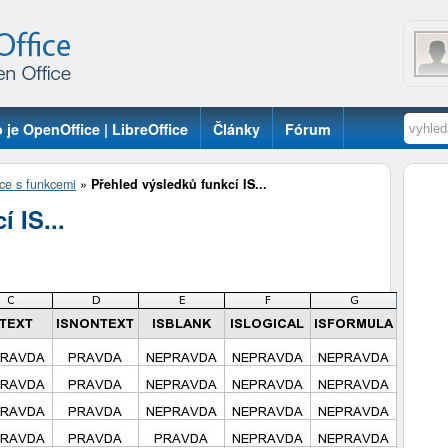
 je OpenOffice | LibreOffice
Články
Fórum
ce s funkcemi
»
Přehled výsledků funkcí IS...
 IS...