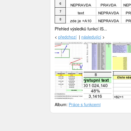
Přehled výsledků funkcí IS...
<
předchozí
|
následující
>
Album:
Práce s funkcemi