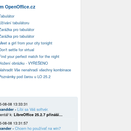
m OpenOffice.cz
Tabulátor
Užívání tabulátoru
Zarážka pro tabulátor
Zarážka pro tabulátor
Meet a girl from your city tonight
Don't settle for virtual
Find your perfect match for the night
vložení obrázku - VYŘEŠENO
Nahradit Vše nenahradí všechny kombinace
Poznámky pod čarou u LO 25.2
6-08-08 13:33:31
xandder -
Líbi sa Váš softvér.
entář k:
LibreOffice 25.2.7 přináší...
6-08-08 13:31:57
xander -
Chcem ho používať na win7