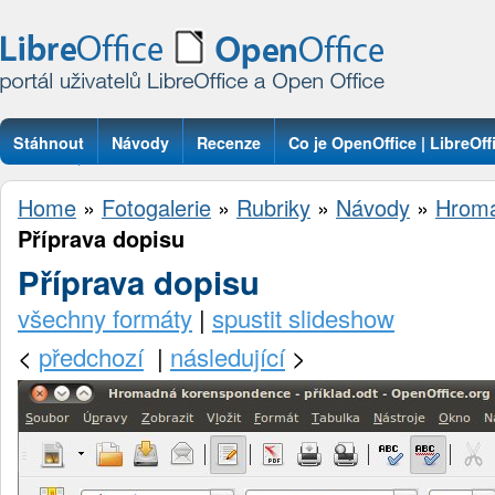
Stáhnout
Návody
Recenze
Co je OpenOffice | LibreOff
Otázky
Home
»
Fotogalerie
»
Rubriky
»
Návody
»
Hroma
Příprava dopisu
Příprava dopisu
všechny formáty
|
spustit slideshow
<
předchozí
|
následující
>