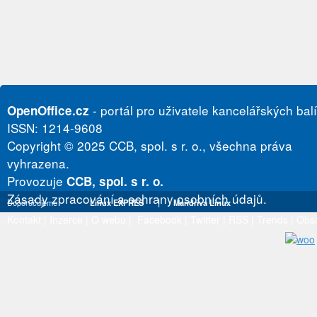
- portál pro uživatele kancelářských bal
OpenOffice.cz
ISSN: 1214-9608
Copyright © 2025 CCB, spol. s r. o., všechna práva
vyhrazena.
Provozuje
CCB, spol. s r. o.
Zásady zpracování a ochrany osobních údajů.
Doporučujeme
Linux EXPRES
|
Mandriva Linux
Kontakt
|
Inzerce
|
O webu
|
Facebook
|
Twitter
|
RSS
|
Trends
|
Obs