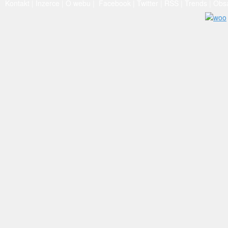
Kontakt
|
Inzerce
|
O webu
|
Facebook
|
Twitter
|
RSS
|
Trends
|
Obs