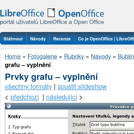
Stáhnout
Návody
Recenze
Co je OpenOffice | LibreOff
Otázky
Home
»
Fotogalerie
»
Rubriky
»
Návody
»
Bublin
grafu – vyplnění
Prvky grafu – vyplnění
všechny formáty
|
spustit slideshow
<
předchozí
|
následující
>