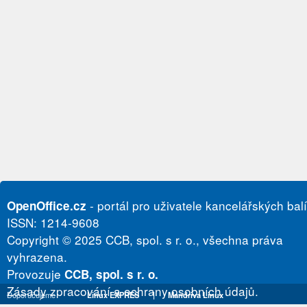
- portál pro uživatele kancelářských bal
OpenOffice.cz
ISSN: 1214-9608
Copyright © 2025 CCB, spol. s r. o., všechna práva
vyhrazena.
Provozuje
CCB, spol. s r. o.
Zásady zpracování a ochrany osobních údajů.
Doporučujeme
Linux EXPRES
|
Mandriva Linux