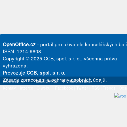
- portál pro uživatele kancelářských bal
OpenOffice.cz
ISSN: 1214-9608
Copyright © 2025 CCB, spol. s r. o., všechna práva
vyhrazena.
Provozuje
CCB, spol. s r. o.
Zásady zpracování a ochrany osobních údajů.
Doporučujeme
Linux EXPRES
|
Mandriva Linux
Kontakt
|
Inzerce
|
O webu
|
Facebook
|
Twitter
|
RSS
|
Trends
|
Obs