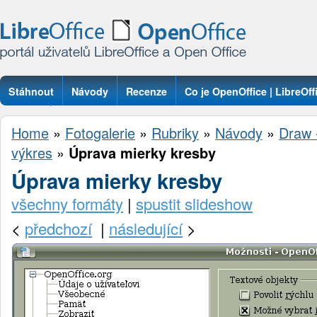
Stáhnout
Návody
Recenze
Co je OpenOffice | LibreOff
Otázky
Home
»
Fotogalerie
»
Rubriky
»
Návody
»
Draw -
výkres
»
Úprava mierky kresby
Úprava mierky kresby
všechny formáty
|
spustit slideshow
<
předchozí
|
následující
>