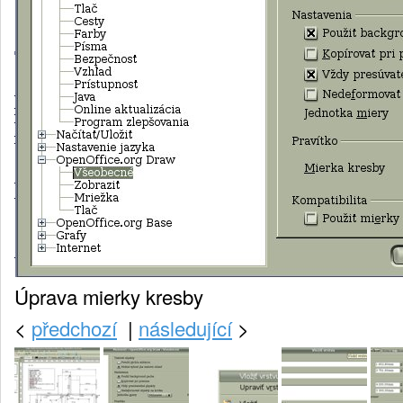
Úprava mierky kresby
<
předchozí
|
následující
>