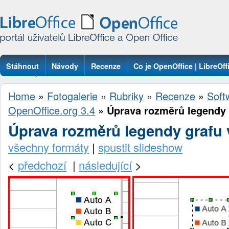
Stáhnout
Návody
Recenze
Co je OpenOffice | LibreOff
Otázky
Home
»
Fotogalerie
»
Rubriky
»
Recenze
»
Soft
OpenOffice.org 3.4
»
Úprava rozměrů legendy 
Úprava rozměrů legendy grafu 
všechny formáty
|
spustit slideshow
<
předchozí
|
následující
>