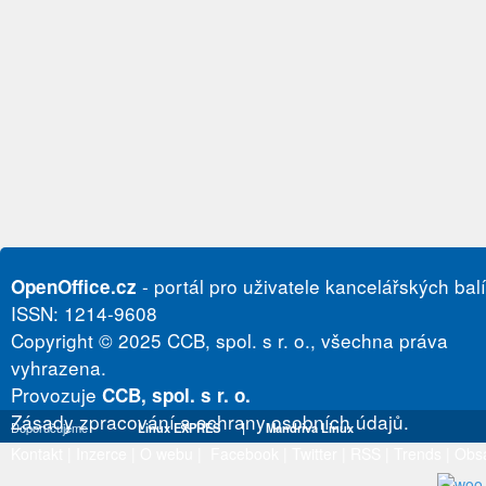
- portál pro uživatele kancelářských bal
OpenOffice.cz
ISSN: 1214-9608
Copyright © 2025 CCB, spol. s r. o., všechna práva
vyhrazena.
Provozuje
CCB, spol. s r. o.
Zásady zpracování a ochrany osobních údajů.
Doporučujeme
Linux EXPRES
|
Mandriva Linux
Kontakt
|
Inzerce
|
O webu
|
Facebook
|
Twitter
|
RSS
|
Trends
|
Obs