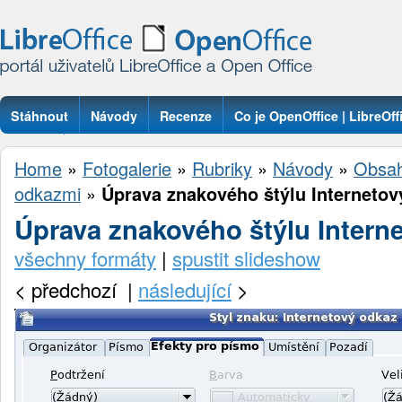
Stáhnout
Návody
Recenze
Co je OpenOffice | LibreOff
Otázky
Home
»
Fotogalerie
»
Rubriky
»
Návody
»
Obsah
odkazmi
»
Úprava znakového štýlu Internetov
Úprava znakového štýlu Intern
všechny formáty
|
spustit slideshow
<
předchozí |
následující
>