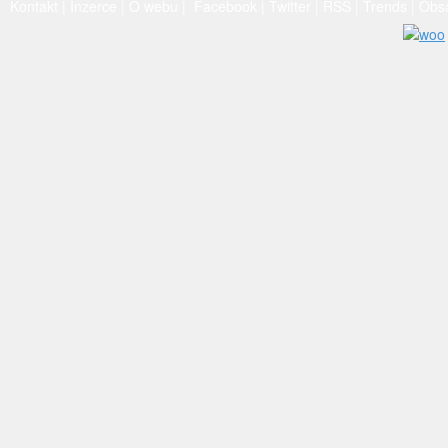
Kontakt
|
Inzerce
|
O webu
|
Facebook
|
Twitter
|
RSS
|
Trends
|
Obs