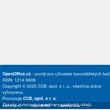
- portál pro uživatele kancelářských bal
OpenOffice.cz
ISSN: 1214-9608
Copyright © 2025 CCB, spol. s r. o., všechna práva
vyhrazena.
Provozuje
CCB, spol. s r. o.
Zásady zpracování a ochrany osobních údajů.
Doporučujeme
Linux EXPRES
|
Mandriva Linux