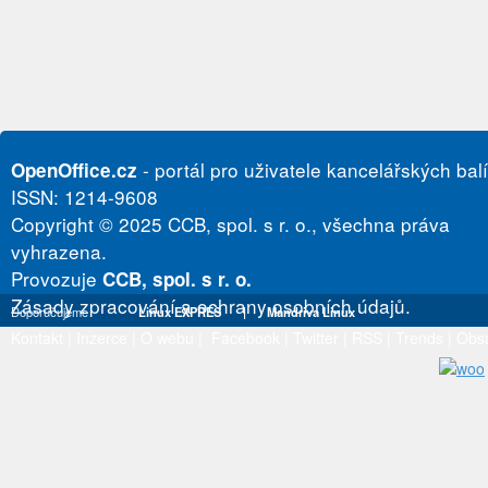
- portál pro uživatele kancelářských bal
OpenOffice.cz
ISSN: 1214-9608
Copyright © 2025 CCB, spol. s r. o., všechna práva
vyhrazena.
Provozuje
CCB, spol. s r. o.
Zásady zpracování a ochrany osobních údajů.
Doporučujeme
Linux EXPRES
|
Mandriva Linux
Kontakt
|
Inzerce
|
O webu
|
Facebook
|
Twitter
|
RSS
|
Trends
|
Obs