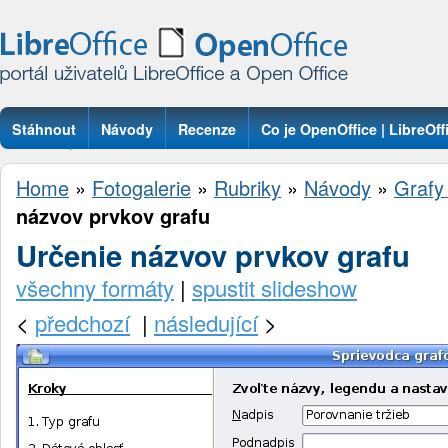
Stáhnout
Návody
Recenze
Co je OpenOffice | LibreOff
Otázky
Home
»
Fotogalerie
»
Rubriky
»
Návody
»
Grafy
názvov prvkov grafu
Určenie názvov prvkov grafu
všechny formáty
|
spustit slideshow
<
předchozí
|
následující
>