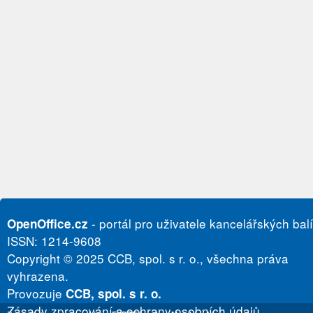
- portál pro uživatele kancelářských bal
OpenOffice.cz
ISSN: 1214-9608
Copyright © 2025 CCB, spol. s r. o., všechna práva
vyhrazena.
Provozuje
CCB, spol. s r. o.
Zásady zpracování a ochrany osobních údajů.