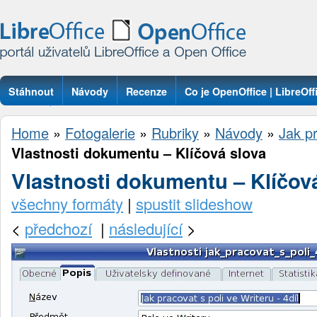
Stáhnout
Návody
Recenze
Co je OpenOffice | LibreOff
Otázky
Home
»
Fotogalerie
»
Rubriky
»
Návody
»
Jak pr
Vlastnosti dokumentu – Klíčová slova
Vlastnosti dokumentu – Klíčov
všechny formáty
|
spustit slideshow
<
předchozí
|
následující
>