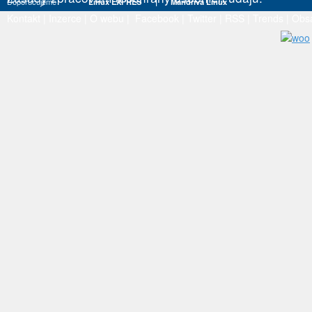
Doporučujeme
Linux EXPRES
|
Mandriva Linux
Kontakt
|
Inzerce
|
O webu
|
Facebook
|
Twitter
|
RSS
|
Trends
|
Obs