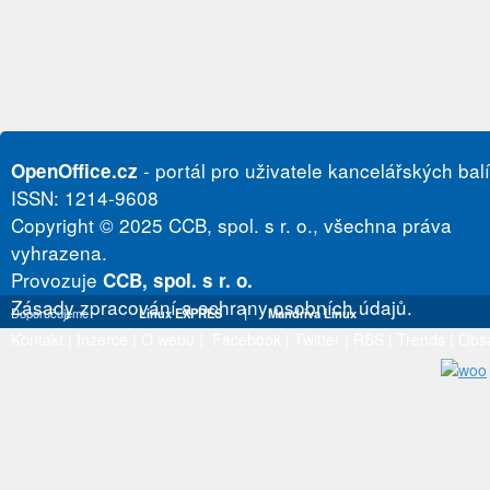
- portál pro uživatele kancelářských bal
OpenOffice.cz
ISSN: 1214-9608
Copyright © 2025 CCB, spol. s r. o., všechna práva
vyhrazena.
Provozuje
CCB, spol. s r. o.
Zásady zpracování a ochrany osobních údajů.
Doporučujeme
Linux EXPRES
|
Mandriva Linux
Kontakt
|
Inzerce
|
O webu
|
Facebook
|
Twitter
|
RSS
|
Trends
|
Obs