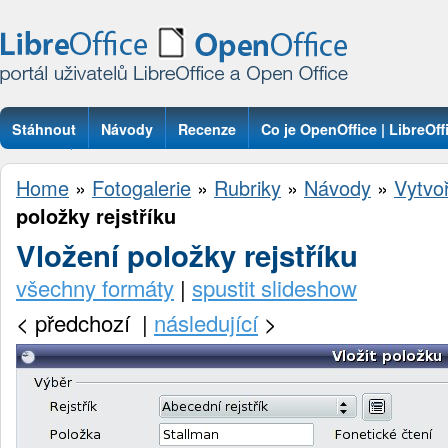
Stáhnout
Návody
Recenze
Co je OpenOffice | LibreOff
Otázky
Home
»
Fotogalerie
»
Rubriky
»
Návody
»
Vytvoř
položky rejstříku
Vložení položky rejstříku
všechny formáty
|
spustit slideshow
<
předchozí |
následující
>