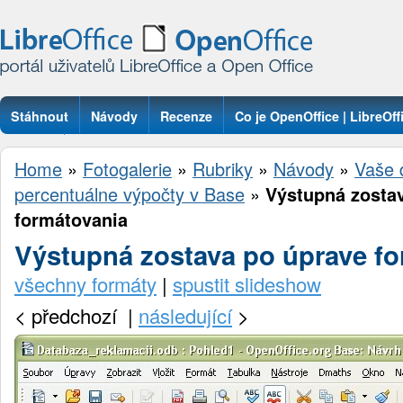
Stáhnout
Návody
Recenze
Co je OpenOffice | LibreOff
Otázky
Home
»
Fotogalerie
»
Rubriky
»
Návody
»
Vaše 
percentuálne výpočty v Base
»
Výstupná zosta
formátovania
Výstupná zostava po úprave f
všechny formáty
|
spustit slideshow
<
předchozí |
následující
>