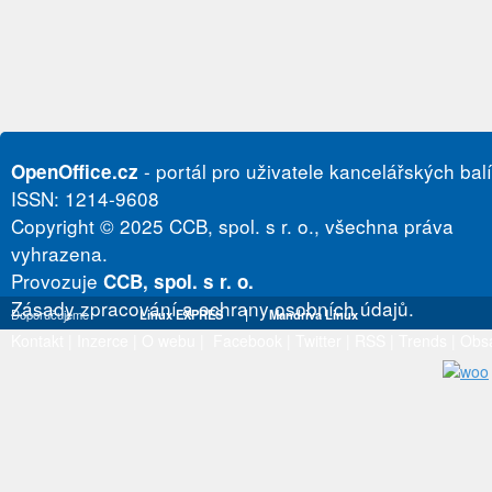
- portál pro uživatele kancelářských bal
OpenOffice.cz
ISSN: 1214-9608
Copyright © 2025 CCB, spol. s r. o., všechna práva
vyhrazena.
Provozuje
CCB, spol. s r. o.
Zásady zpracování a ochrany osobních údajů.
Doporučujeme
Linux EXPRES
|
Mandriva Linux
Kontakt
|
Inzerce
|
O webu
|
Facebook
|
Twitter
|
RSS
|
Trends
|
Obs