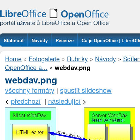
Stáhnout
Návody
Recenze
Co je OpenOffice | LibreOff
Otázky
Home
»
Fotogalerie
»
Rubriky
»
Návody
»
Sdíle
OpenOffice a...
»
webdav.png
webdav.png
všechny formáty
|
spustit slideshow
<
předchozí
|
následující
>