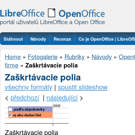
Stáhnout
Návody
Recenze
Co je OpenOffice | LibreOff
Otázky
Home
»
Fotogalerie
»
Rubriky
»
Návody
»
OpenO
firme
»
Zaškrtávacie polia
Zaškrtávacie polia
všechny formáty
|
spustit slideshow
<
předchozí
|
následující
>
Zaškrtávacie polia