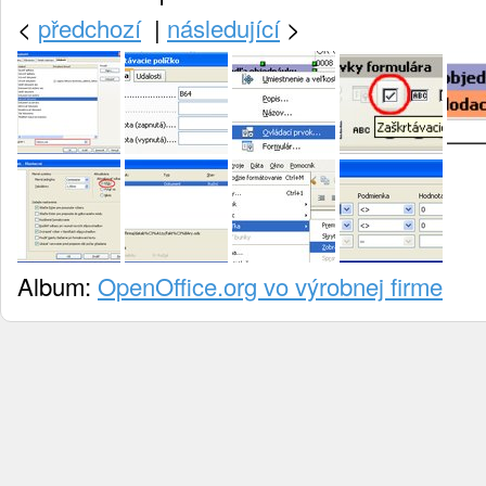
<
předchozí
|
následující
>
Album:
OpenOffice.org vo výrobnej firme