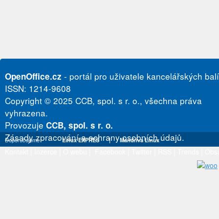
- portál pro uživatele kancelářských bal
OpenOffice.cz
ISSN: 1214-9608
Copyright © 2025 CCB, spol. s r. o., všechna práva
vyhrazena.
Provozuje
CCB, spol. s r. o.
Zásady zpracování a ochrany osobních údajů.
Doporučujeme
Linux EXPRES
|
Mandriva Linux
Kontakt
|
Inzerce
|
O webu
|
Facebook
|
Twitter
|
RSS
|
Trends
|
Obs