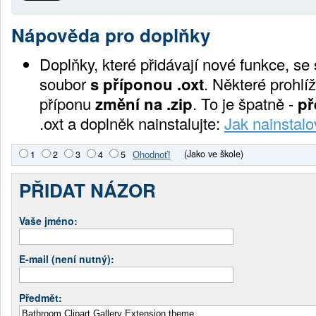
Nápověda pro doplňky
Doplňky, které přidávají nové funkce, se
soubor
s příponou .oxt
. Některé prohlíž
příponu
změní na .zip
. To je špatně -
př
.oxt a doplněk nainstalujte:
Jak nainstalo
(Jako ve škole)
1
2
3
4
5
PŘIDAT NÁZOR
Vaše jméno:
E-mail (není nutný):
Předmět: