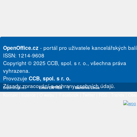
- portál pro uživatele kancelářských bal
OpenOffice.cz
ISSN: 1214-9608
Copyright © 2025 CCB, spol. s r. o., všechna práva
vyhrazena.
Provozuje
CCB, spol. s r. o.
Zásady zpracování a ochrany osobních údajů.
Doporučujeme
Linux EXPRES
|
Mandriva Linux
Kontakt
|
Inzerce
|
O webu
|
Facebook
|
Twitter
|
RSS
|
Trends
|
Obs