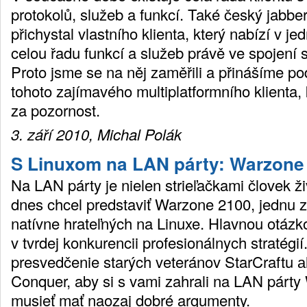
protokolů, služeb a funkcí. Také český jabbe
přichystal vlastního klienta, který nabízí v 
celou řadu funkcí a služeb právě ve spojení 
Proto jsme se na něj zaměřili a přinášíme p
tohoto zajímavého multiplatformního klienta, 
za pozornost.
3. září 2010, Michal Polák
S Linuxom na LAN párty: Warzone
Na LAN párty je nielen strieľačkami človek ž
dnes chcel predstaviť Warzone 2100, jednu z 
natívne hrateľných na Linuxe. Hlavnou otázko
v tvrdej konkurencii profesionálnych stratégií
presvedčenie starých veteránov StarCraftu
Conquer, aby si s vami zahrali na LAN párt
musieť mať naozaj dobré argumenty.