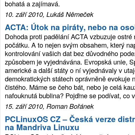
bohatá a zajímavá.
10. září 2010, Lukáš Němeček
ACTA: Útok na piráty, nebo na os
Dohoda proti padělání ACTA vzbuzuje ostré
počátku. A to nejen svým obsahem, který nap
kontrolování vašich dat bez důvodného podezř
způsobem je vyjednávána. Evropská unie, Sp
americké a další státy o ní vyjednávaly v utaj
demokratických státech oprávněně evokuje 
čistého. Máme se čeho bát, nebo je celá k
nafouknutá bublina? Pojďme se podívat, co v
15. září 2010, Roman Bořánek
PCLinuxOS CZ – Česká verze distr
na Mandriva Linuxu