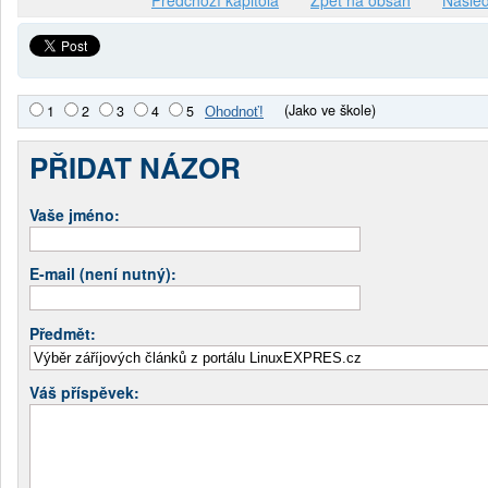
(Jako ve škole)
1
2
3
4
5
PŘIDAT NÁZOR
Vaše jméno:
E-mail (není nutný):
Předmět:
Váš příspěvek: