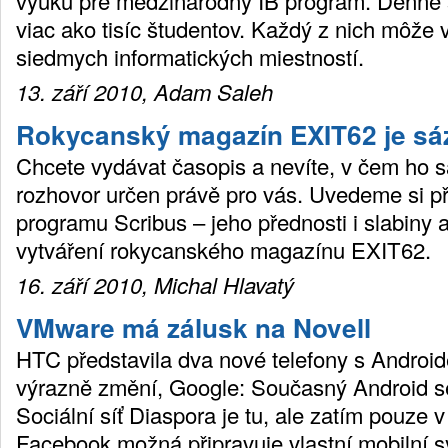
výuku pre medzinárodný IB program. Denne 
viac ako tisíc študentov. Každý z nich môže 
siedmych informatických miestností.
13. září 2010, Adam Saleh
Rokycanský magazín EXIT62 je sá
Chcete vydávat časopis a nevíte, v čem ho s
rozhovor určen právě pro vás. Uvedeme si př
programu Scribus – jeho přednosti i slabiny 
vytváření rokycanského magazínu EXIT62.
16. září 2010, Michal Hlavatý
VMware má zálusk na Novell
HTC představila dva nové telefony s Androi
výrazně změní, Google: Současný Android se
Sociální síť Diaspora je tu, ale zatím pouze v
Facebook možná připravuje vlastní mobilní