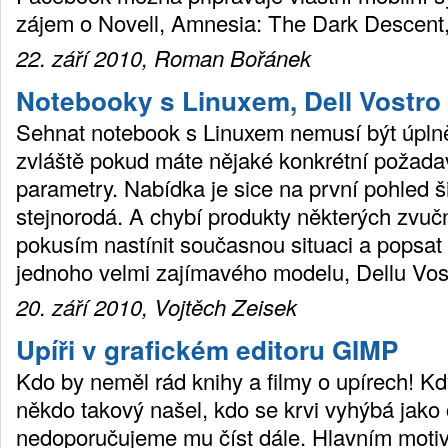
zájem o Novell, Amnesia: The Dark Descent
22. září 2010, Roman Bořánek
Notebooky s Linuxem, Dell Vostro
Sehnat notebook s Linuxem nemusí být úpln
zvláště pokud máte nějaké konkrétní požada
parametry. Nabídka je sice na první pohled š
stejnorodá. A chybí produkty některých zvu
pokusím nastínit současnou situaci a popsat 
jednoho velmi zajímavého modelu, Dellu Vos
20. září 2010, Vojtěch Zeisek
Upíři v grafickém editoru GIMP
Kdo by neměl rád knihy a filmy o upírech! Kd
někdo takový našel, kdo se krvi vyhýbá jako č
nedoporučujeme mu číst dále. Hlavním moti