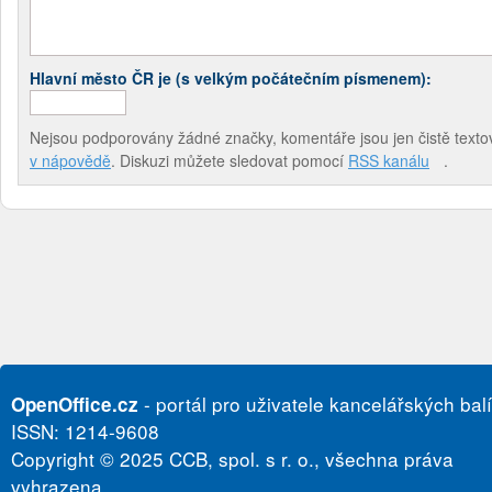
Hlavní město ČR je (s velkým počátečním písmenem):
Nejsou podporovány žádné značky, komentáře jsou jen čistě textov
v nápovědě
. Diskuzi můžete sledovat pomocí
RSS kanálu
.
- portál pro uživatele kancelářských bal
OpenOffice.cz
ISSN: 1214-9608
Copyright © 2025 CCB, spol. s r. o., všechna práva
vyhrazena.