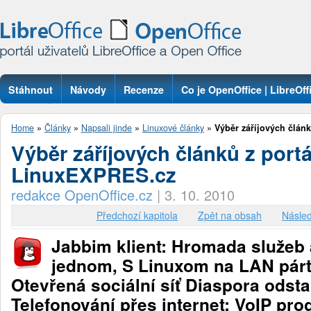
Stáhnout
Návody
Recenze
Co je OpenOffice | LibreOff
Otázky
Home
»
Články
»
Napsali jinde
»
Linuxové články
»
Výběr záříjových článků
Výběr záříjových článků z port
LinuxEXPRES.cz
redakce OpenOffice.cz
|
3. 10. 2010
Předchozí kapitola
Zpět na obsah
Násled
Jabbim klient: Hromada služeb 
jednom, S Linuxom na LAN párt
Otevřená sociální síť Diaspora odstar
Telefonování přes internet: VoIP pro