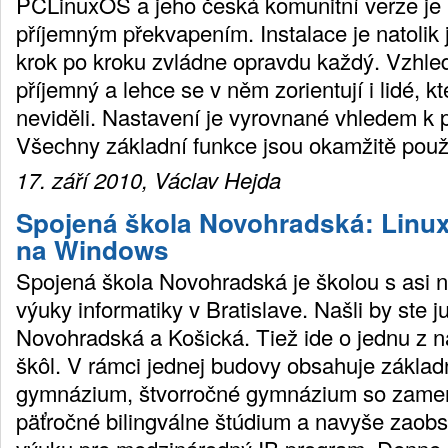
PCLinuxOS a jeho česká komunitní verze je 
příjemným překvapením. Instalace je natolik 
krok po kroku zvládne opravdu každý. Vzhled 
příjemný a lehce se v něm zorientují i lidé, kt
neviděli. Nastavení je vyrovnané vhledem k
Všechny základní funkce jsou okamžitě použi
17. září 2010, Václav Hejda
Spojená škola Novohradská: Linux
na Windows
Spojená škola Novohradská je školou s asi n
výuky informatiky v Bratislave. Našli by ste j
Novohradská a Košická. Tiež ide o jednu z n
škôl. V rámci jednej budovy obsahuje zákla
gymnázium, štvorročné gymnázium so zamera
päťročné bilingválne štúdium a navyše zaob