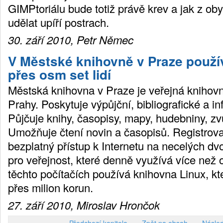
GIMPtoriálu bude totiž právě krev a jak z ob
udělat upíří postrach.
30. září 2010, Petr Němec
V Městské knihovně v Praze použí
přes osm set lidí
Městská knihovna v Praze je veřejná knihov
Prahy. Poskytuje výpůjční, bibliografické a i
Půjčuje knihy, časopisy, mapy, hudebniny, z
Umožňuje čtení novin a časopisů. Registrova
bezplatný přístup k Internetu na necelých dv
pro veřejnost, které denně využívá více než o
těchto počítačích používá knihovna Linux, kte
přes milion korun.
27. září 2010, Miroslav Hrončok
Předchozí kapitola
Zpět na obsah
Násled