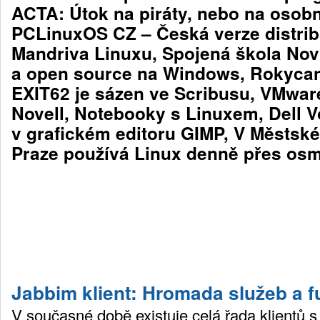
ACTA: Útok na piráty, nebo na osob
PCLinuxOS CZ – Česká verze distrib
Mandriva Linuxu, Spojená škola No
a open source na Windows, Rokyca
EXIT62 je sázen ve Scribusu, VMwar
Novell, Notebooky s Linuxem, Dell Vo
v grafickém editoru GIMP, V Městsk
Praze používá Linux denně přes osm 
Jabbim klient: Hromada služeb a f
V současné době existuje celá řada klientů 