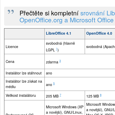
Přečtěte si kompletní
srovnání Lib
OpenOffice.org a Microsoft Office
LibreOffice 4.1
OpenOffice 4.0
svobodná (hlavně
Licence
svobodná (Apach
1
LGPL
)
3
Cena
zdarma
Instalátor lze stáhnout
ano
Instalátor lze získat na
5
ano
médiu
Velikost instalátoru
7
8
205 MB
125 MB
Microsoft Window
Microsoft Windows (XP
a novější), GNU/L
a novější), GNU/Linux,