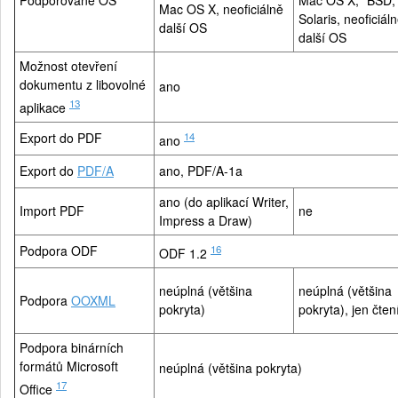
Podporované OS
Mac OS X, *BSD,
Mac OS X, neoficiálně
Solaris, neoficiál
další OS
další OS
Možnost otevření
dokumentu z libovolné
ano
13
aplikace
Export do PDF
14
ano
Export do
PDF/A
ano, PDF/A-1a
ano (do aplikací Writer,
Import PDF
ne
Impress a Draw)
Podpora ODF
16
ODF 1.2
neúplná (většina
neúplná (většina
Podpora
OOXML
pokryta)
pokryta), jen čten
Podpora binárních
formátů Microsoft
neúplná (většina pokryta)
17
Office