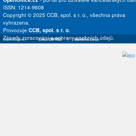
ISSN: 1214-9608
Copyright © 2025 CCB, spol. s r. o., všechna práva
vyhrazena.
Provozuje
CCB, spol. s r. o.
Zásady zpracování a ochrany osobních údajů.
Doporučujeme
Linux EXPRES
|
Mandriva Linux
Kontakt
|
Inzerce
|
O webu
|
Facebook
|
Twitter
|
RSS
|
Trends
|
Obs