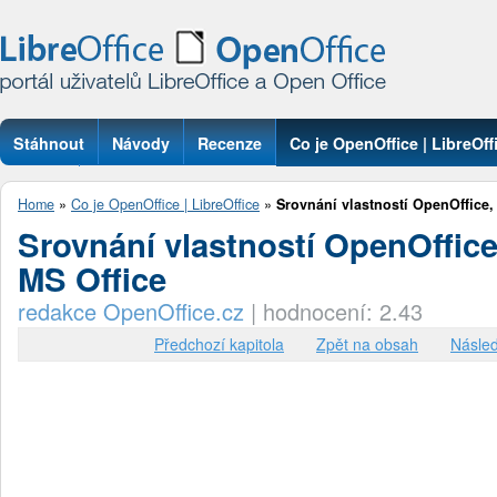
Stáhnout
Návody
Recenze
Co je OpenOffice | LibreOff
Otázky
Home
»
Co je OpenOffice | LibreOffice
»
Srovnání vlastností OpenOffice, 
Srovnání vlastností OpenOffice,
MS Office
redakce OpenOffice.cz
|
hodnocení: 2.43
Předchozí kapitola
Zpět na obsah
Násled