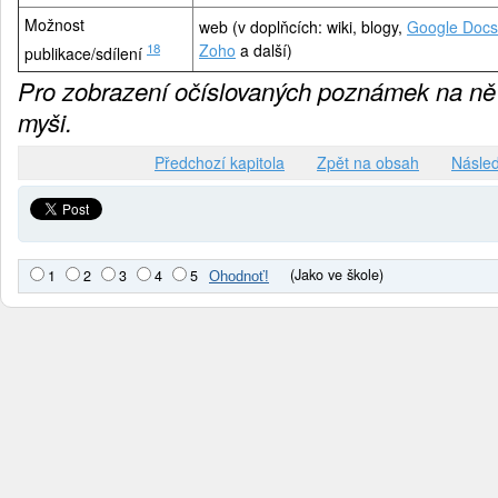
Možnost
web (v doplňcích: wiki, blogy,
Google Docs
18
Zoho
a další)
publikace/sdílení
Pro zobrazení očíslovaných poznámek na ně 
myši.
Předchozí kapitola
Zpět na obsah
Násled
(Jako ve škole)
1
2
3
4
5