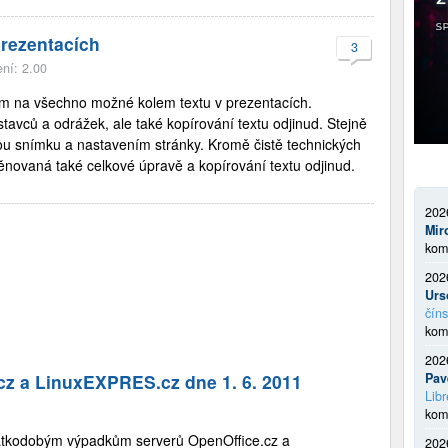
prezentacích
3
ní: 2.00
m na všechno možné kolem textu v prezentacích.
avců a odrážek, ale také kopírování textu odjinud. Stejně
u snímku a nastavením stránky. Kromě čistě technických
ěnovaná také celkové úpravě a kopírování textu odjinud.
202
Mir
kom
202
Urs
číns
kom
202
Pav
cz a LinuxEXPRES.cz dne 1. 6. 2011
Libr
kom
 krátkodobým výpadkům serverů OpenOffice.cz a
202