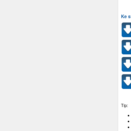
Ke s
Tip: