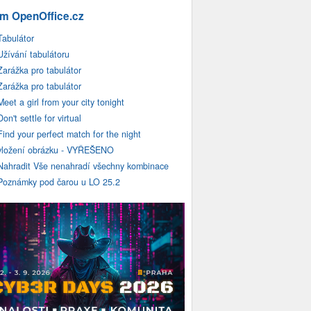
m OpenOffice.cz
Tabulátor
Užívání tabulátoru
Zarážka pro tabulátor
Zarážka pro tabulátor
Meet a girl from your city tonight
Don't settle for virtual
Find your perfect match for the night
vložení obrázku - VYŘEŠENO
Nahradit Vše nenahradí všechny kombinace
Poznámky pod čarou u LO 25.2