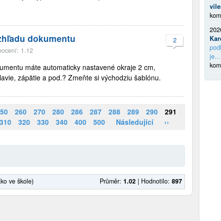
vil
kom
202
zhľadu dokumentu
Kar
2
podl
ocení: 1.12
je...
kom
kumentu máte automaticky nastavené okraje 2 cm,
avie, zápätie a pod.? Zmeňte si východziu šablónu.
50
260
270
280
286
287
288
289
290
291
310
320
330
340
400
500
Následující
››
ako ve škole)
Průměr:
1.02
|
Hodnotilo:
897