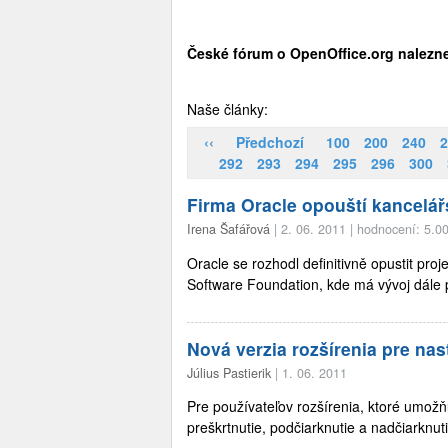
České fórum o OpenOffice.org nalezn
Naše články:
‹‹
Předchozí
100
200
240
2
292
293
294
295
296
300
Firma Oracle opouští kancelář
Irena Šafářová
|
2. 06. 2011
|
hodnocení: 5.0
Oracle se rozhodl definitivně opustit pr
Software Foundation, kde má vývoj dále 
Nová verzia rozšírenia pre na
Július Pastierik
|
1. 06. 2011
Pre používateľov rozšírenia, ktoré umožňu
preškrtnutie, podčiarknutie a nadčiarknuti