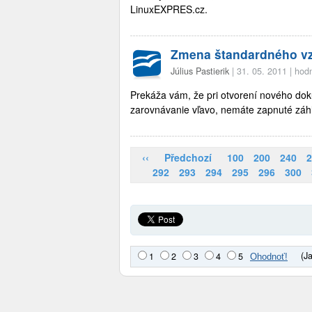
LinuxEXPRES.cz.
Zmena štandardného v
Július Pastierik
|
31. 05. 2011
|
hodn
Prekáža vám, že pri otvorení nového do
zarovnávanie vľavo, nemáte zapnuté záhl
‹‹
Předchozí
100
200
240
2
292
293
294
295
296
300
(J
1
2
3
4
5