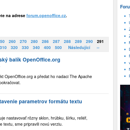
Foru
ete na adrese
forum.openoffice.cz
.
50
260
270
280
286
287
288
289
290
291
310
320
330
340
400
500
Následující
››
ský balík OpenOffice.org
0
ojekt OpenOffice.org a předat ho nadaci The Apache
pokračovat.
stavenie parametrov formátu textu
je nastavovať rôzny sklon, hrúbku, šírku, reliéf,
e textu, sme pripravili novú verziu.