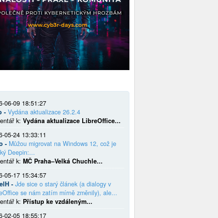
6-06-09 18:51:27
o -
Vydána aktualizace 26.2.4
entář k:
Vydána aktualizace LibreOffice...
6-05-24 13:33:11
o -
Můžou migrovat na Windows 12, což je
ký Deepin:...
entář k:
MČ Praha–Velká Chuchle...
6-05-17 15:34:57
elH -
Jde sice o starý článek (a dialogy v
eOffice se nám zatím mírně změnily), ale...
entář k:
Přístup ke vzdáleným...
6-02-05 18:55:17