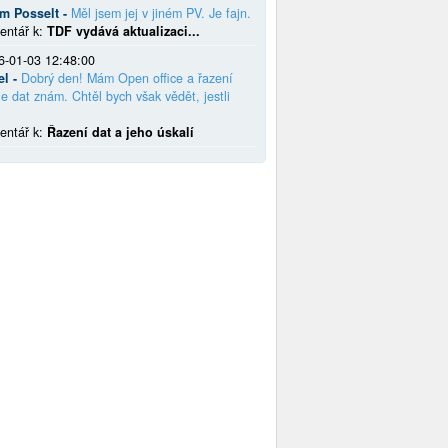
em Posselt -
Měl jsem jej v jiném PV. Je fajn.
entář k:
TDF vydává aktualizaci...
6-01-03 12:48:00
el -
Dobrý den! Mám Open office a řazení
e dat znám. Chtěl bych však vědět, jestli
entář k:
Řazení dat a jeho úskalí